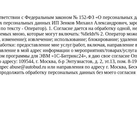
ветствии с Федеральным законом № 152-ФЗ «О персональных дан
оих персональных данных ИП Зенков Михаил Александрович, зар
е по тексту - Оператор). 1. Согласие дается на обработку одной,
ых мною, которые могут включать: %fields% 2. Оператор может
, изменение); извлечение; использование; блокирование; удален
бработки: предоставление мне услуг/работ, включая, направлени
авление в мой адрес информации о мероприятиях/товарах/услугах
ом программы для ЭВМ «1С-Битрикс24», я даю свое согласие О
ресу: 109544, г. Москва, б-р Энтузиастов, д. 2, эт.13, пом. 8-1
ес abuse@autobud.ru или направления по адресу г. Москва, Беск
 продолжить обработку персональных данных без моего согласи