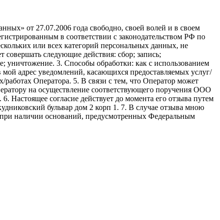
ных» от 27.07.2006 года свободно, своей волей и в своем
егистрированным в соответствии с законодательством РФ по
 нескольких или всех категорий персональных данных, не
 совершать следующие действия: сбор; запись;
ие; уничтожение. 3. Способы обработки: как с использованием
е в мой адрес уведомлений, касающихся предоставляемых услуг/
/работах Оператора. 5. В связи с тем, что Оператор может
ператору на осуществление соответствующего поручения ООО
9. 6. Настоящее согласие действует до момента его отзыва путем
удниковский бульвар дом 2 корп 1. 7. В случае отзыва мною
я при наличии оснований, предусмотренных Федеральным