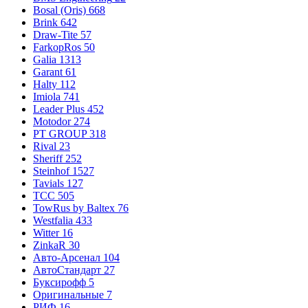
Bosal (Oris)
668
Brink
642
Draw-Tite
57
FarkopRos
50
Galia
1313
Garant
61
Halty
112
Imiola
741
Leader Plus
452
Motodor
274
PT GROUP
318
Rival
23
Sheriff
252
Steinhof
1527
Tavials
127
TCC
505
TowRus by Baltex
76
Westfalia
433
Witter
16
ZinkaR
30
Авто-Арсенал
104
АвтоСтандарт
27
Буксирофф
5
Оригинальные
7
РИФ
16