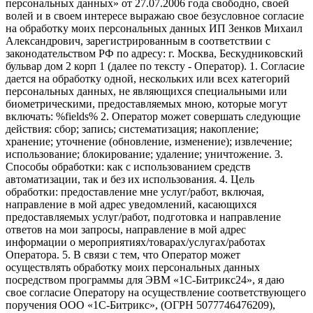
персональных данных» от 27.07.2006 года свободно, своей
волей и в своем интересе выражаю свое безусловное согласие
на обработку моих персональных данных ИП Зенков Михаил
Александрович, зарегистрированным в соответствии с
законодательством РФ по адресу: г. Москва, Бескудниковский
бульвар дом 2 корп 1 (далее по тексту - Оператор). 1. Согласие
дается на обработку одной, нескольких или всех категорий
персональных данных, не являющихся специальными или
биометрическими, предоставляемых мною, которые могут
включать: %fields% 2. Оператор может совершать следующие
действия: сбор; запись; систематизация; накопление;
хранение; уточнение (обновление, изменение); извлечение;
использование; блокирование; удаление; уничтожение. 3.
Способы обработки: как с использованием средств
автоматизации, так и без их использования. 4. Цель
обработки: предоставление мне услуг/работ, включая,
направление в мой адрес уведомлений, касающихся
предоставляемых услуг/работ, подготовка и направление
ответов на мои запросы, направление в мой адрес
информации о мероприятиях/товарах/услугах/работах
Оператора. 5. В связи с тем, что Оператор может
осуществлять обработку моих персональных данных
посредством программы для ЭВМ «1С-Битрикс24», я даю
свое согласие Оператору на осуществление соответствующего
поручения ООО «1С-Битрикс», (ОГРН 5077746476209),