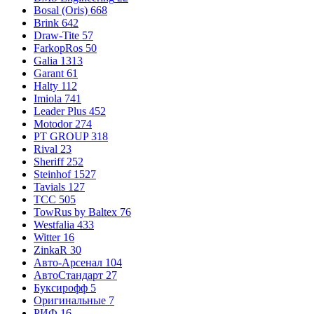
Bosal (Oris)
668
Brink
642
Draw-Tite
57
FarkopRos
50
Galia
1313
Garant
61
Halty
112
Imiola
741
Leader Plus
452
Motodor
274
PT GROUP
318
Rival
23
Sheriff
252
Steinhof
1527
Tavials
127
TCC
505
TowRus by Baltex
76
Westfalia
433
Witter
16
ZinkaR
30
Авто-Арсенал
104
АвтоСтандарт
27
Буксирофф
5
Оригинальные
7
РИФ
16