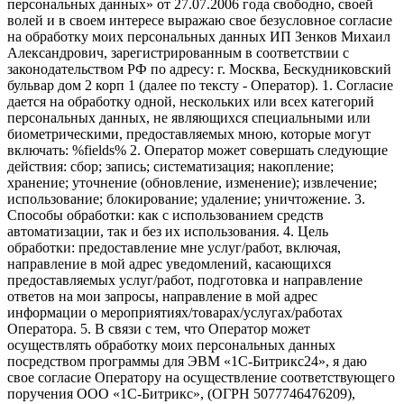
персональных данных» от 27.07.2006 года свободно, своей
волей и в своем интересе выражаю свое безусловное согласие
на обработку моих персональных данных ИП Зенков Михаил
Александрович, зарегистрированным в соответствии с
законодательством РФ по адресу: г. Москва, Бескудниковский
бульвар дом 2 корп 1 (далее по тексту - Оператор). 1. Согласие
дается на обработку одной, нескольких или всех категорий
персональных данных, не являющихся специальными или
биометрическими, предоставляемых мною, которые могут
включать: %fields% 2. Оператор может совершать следующие
действия: сбор; запись; систематизация; накопление;
хранение; уточнение (обновление, изменение); извлечение;
использование; блокирование; удаление; уничтожение. 3.
Способы обработки: как с использованием средств
автоматизации, так и без их использования. 4. Цель
обработки: предоставление мне услуг/работ, включая,
направление в мой адрес уведомлений, касающихся
предоставляемых услуг/работ, подготовка и направление
ответов на мои запросы, направление в мой адрес
информации о мероприятиях/товарах/услугах/работах
Оператора. 5. В связи с тем, что Оператор может
осуществлять обработку моих персональных данных
посредством программы для ЭВМ «1С-Битрикс24», я даю
свое согласие Оператору на осуществление соответствующего
поручения ООО «1С-Битрикс», (ОГРН 5077746476209),