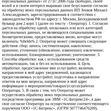
персональных данных» от 27.07.2006 года свободно, своей
волей и в своем интересе выражаю свое безусловное согласие
на обработку моих персональных данных ИП Зенков Михаил
Александрович, зарегистрированным в соответствии с
законодательством РФ по адресу: г. Москва, Бескудниковский
бульвар дом 2 корп 1 (далее по тексту - Оператор). 1. Согласие
дается на обработку одной, нескольких или всех категорий
персональных данных, не являющихся специальными или
биометрическими, предоставляемых мною, которые могут
включать: %fields% 2. Оператор может совершать следующие
действия: сбор; запись; систематизация; накопление;
хранение; уточнение (обновление, изменение); извлечение;
использование; блокирование; удаление; уничтожение. 3.
Способы обработки: как с использованием средств
автоматизации, так и без их использования. 4. Цель
обработки: предоставление мне услуг/работ, включая,
направление в мой адрес уведомлений, касающихся
предоставляемых услуг/работ, подготовка и направление
ответов на мои запросы, направление в мой адрес
информации о мероприятиях/товарах/услугах/работах
Оператора. 5. В связи с тем, что Оператор может
осуществлять обработку моих персональных данных
посредством программы для ЭВМ «1С-Битрикс24», я даю
свое согласие Оператору на осуществление соответствующего
поручения ООО «1С-Битрикс», (ОГРН 5077746476209),