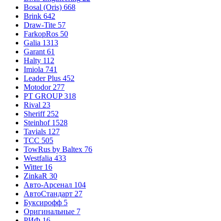
Bosal (Oris)
668
Brink
642
Draw-Tite
57
FarkopRos
50
Galia
1313
Garant
61
Halty
112
Imiola
741
Leader Plus
452
Motodor
277
PT GROUP
318
Rival
23
Sheriff
252
Steinhof
1528
Tavials
127
TCC
505
TowRus by Baltex
76
Westfalia
433
Witter
16
ZinkaR
30
Авто-Арсенал
104
АвтоСтандарт
27
Буксирофф
5
Оригинальные
7
РИФ
16