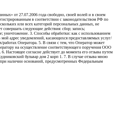
ных» от 27.07.2006 года свободно, своей волей и в своем
егистрированным в соответствии с законодательством РФ по
 нескольких или всех категорий персональных данных, не
 совершать следующие действия: сбор; запись;
ие; уничтожение. 3. Способы обработки: как с использованием
е в мой адрес уведомлений, касающихся предоставляемых услуг/
/работах Оператора. 5. В связи с тем, что Оператор может
ператору на осуществление соответствующего поручения ООО
9. 6. Настоящее согласие действует до момента его отзыва путем
удниковский бульвар дом 2 корп 1. 7. В случае отзыва мною
я при наличии оснований, предусмотренных Федеральным