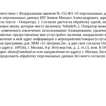
ветствии с Федеральным законом № 152-ФЗ «О персональных дан
оих персональных данных ИП Зенков Михаил Александрович, зар
е по тексту - Оператор). 1. Согласие дается на обработку одной,
ых мною, которые могут включать: %fields% 2. Оператор может
, изменение); извлечение; использование; блокирование; удален
бработки: предоставление мне услуг/работ, включая, направлени
авление в мой адрес информации о мероприятиях/товарах/услугах
ом программы для ЭВМ «1С-Битрикс24», я даю свое согласие О
ресу: 109544, г. Москва, б-р Энтузиастов, д. 2, эт.13, пом. 8-1
ес abuse@autobud.ru или направления по адресу г. Москва, Беск
 продолжить обработку персональных данных без моего согласи