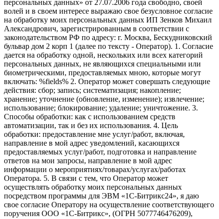
персональных данных» от 27.07.2006 года свободно, своей
волей и в своем интересе выражаю свое безусловное согласие
на обработку моих персональных данных ИП Зенков Михаил
Александрович, зарегистрированным в соответствии с
законодательством РФ по адресу: г. Москва, Бескудниковский
бульвар дом 2 корп 1 (далее по тексту - Оператор). 1. Согласие
дается на обработку одной, нескольких или всех категорий
персональных данных, не являющихся специальными или
биометрическими, предоставляемых мною, которые могут
включать: %fields% 2. Оператор может совершать следующие
действия: сбор; запись; систематизация; накопление;
хранение; уточнение (обновление, изменение); извлечение;
использование; блокирование; удаление; уничтожение. 3.
Способы обработки: как с использованием средств
автоматизации, так и без их использования. 4. Цель
обработки: предоставление мне услуг/работ, включая,
направление в мой адрес уведомлений, касающихся
предоставляемых услуг/работ, подготовка и направление
ответов на мои запросы, направление в мой адрес
информации о мероприятиях/товарах/услугах/работах
Оператора. 5. В связи с тем, что Оператор может
осуществлять обработку моих персональных данных
посредством программы для ЭВМ «1С-Битрикс24», я даю
свое согласие Оператору на осуществление соответствующего
поручения ООО «1С-Битрикс», (ОГРН 5077746476209),