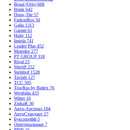
Bosal (Oris)
668
Brink
642
Draw-Tite
57
FarkopRos
50
Galia
1313
Garant
61
Halty
112
Imiola
741
Leader Plus
452
Motodor
277
PT GROUP
318
Rival
23
Sheriff
252
Steinhof
1528
Tavials
127
TCC
505
TowRus by Baltex
76
Westfalia
433
Witter
16
ZinkaR
30
Авто-Арсенал
104
АвтоСтандарт
27
Буксирофф
5
Оригинальные
7
РИФ
16