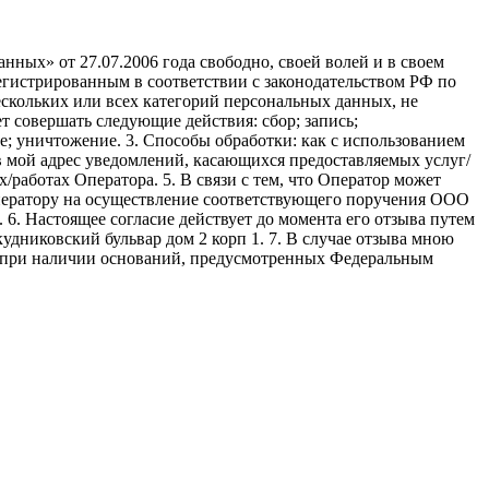
ных» от 27.07.2006 года свободно, своей волей и в своем
егистрированным в соответствии с законодательством РФ по
 нескольких или всех категорий персональных данных, не
 совершать следующие действия: сбор; запись;
ие; уничтожение. 3. Способы обработки: как с использованием
е в мой адрес уведомлений, касающихся предоставляемых услуг/
/работах Оператора. 5. В связи с тем, что Оператор может
ператору на осуществление соответствующего поручения ООО
9. 6. Настоящее согласие действует до момента его отзыва путем
удниковский бульвар дом 2 корп 1. 7. В случае отзыва мною
я при наличии оснований, предусмотренных Федеральным