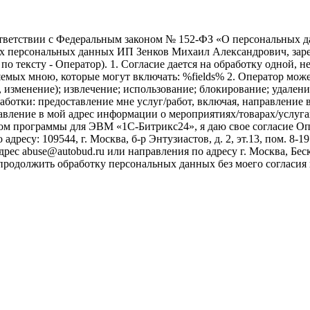
ветствии с Федеральным законом № 152-ФЗ «О персональных дан
оих персональных данных ИП Зенков Михаил Александрович, зар
е по тексту - Оператор). 1. Согласие дается на обработку одной,
ых мною, которые могут включать: %fields% 2. Оператор может
, изменение); извлечение; использование; блокирование; удален
бработки: предоставление мне услуг/работ, включая, направлени
авление в мой адрес информации о мероприятиях/товарах/услугах
ом программы для ЭВМ «1С-Битрикс24», я даю свое согласие О
ресу: 109544, г. Москва, б-р Энтузиастов, д. 2, эт.13, пом. 8-1
ес abuse@autobud.ru или направления по адресу г. Москва, Беск
 продолжить обработку персональных данных без моего согласи