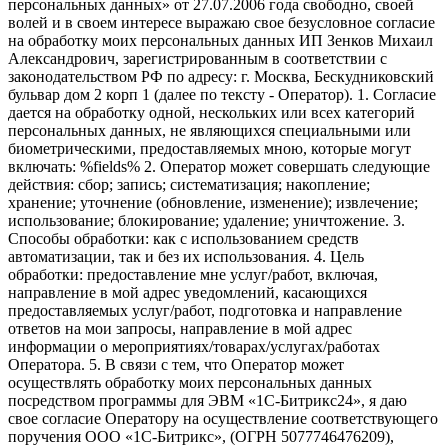
персональных данных» от 27.07.2006 года свободно, своей
волей и в своем интересе выражаю свое безусловное согласие
на обработку моих персональных данных ИП Зенков Михаил
Александрович, зарегистрированным в соответствии с
законодательством РФ по адресу: г. Москва, Бескудниковский
бульвар дом 2 корп 1 (далее по тексту - Оператор). 1. Согласие
дается на обработку одной, нескольких или всех категорий
персональных данных, не являющихся специальными или
биометрическими, предоставляемых мною, которые могут
включать: %fields% 2. Оператор может совершать следующие
действия: сбор; запись; систематизация; накопление;
хранение; уточнение (обновление, изменение); извлечение;
использование; блокирование; удаление; уничтожение. 3.
Способы обработки: как с использованием средств
автоматизации, так и без их использования. 4. Цель
обработки: предоставление мне услуг/работ, включая,
направление в мой адрес уведомлений, касающихся
предоставляемых услуг/работ, подготовка и направление
ответов на мои запросы, направление в мой адрес
информации о мероприятиях/товарах/услугах/работах
Оператора. 5. В связи с тем, что Оператор может
осуществлять обработку моих персональных данных
посредством программы для ЭВМ «1С-Битрикс24», я даю
свое согласие Оператору на осуществление соответствующего
поручения ООО «1С-Битрикс», (ОГРН 5077746476209),