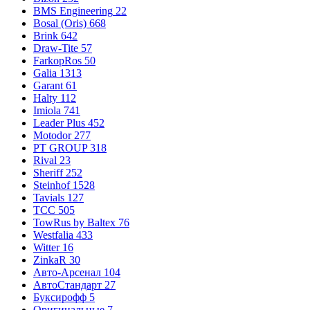
BMS Engineering
22
Bosal (Oris)
668
Brink
642
Draw-Tite
57
FarkopRos
50
Galia
1313
Garant
61
Halty
112
Imiola
741
Leader Plus
452
Motodor
277
PT GROUP
318
Rival
23
Sheriff
252
Steinhof
1528
Tavials
127
TCC
505
TowRus by Baltex
76
Westfalia
433
Witter
16
ZinkaR
30
Авто-Арсенал
104
АвтоСтандарт
27
Буксирофф
5
Оригинальные
7