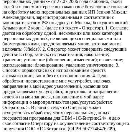
персональных данных» от 27.07.2006 года свободно, своей
волей и в своем интересе выражаю свое безусловное согласие
на обработку моих персональных данных ИП Зенков Михаил
Александрович, зарегистрированным в соответствии с
законодательством РФ по адресу: г. Москва, Бескудниковский
бульвар дом 2 корп 1 (далее по тексту - Оператор). 1. Согласие
дается на обработку одной, нескольких или всех категорий
персональных данных, не являющихся специальными или
биометрическими, предоставляемых мною, которые могут
включать: %fields% 2. Оператор может совершать следующие
действия: сбор; запись; систематизация; накопление;
хранение; уточнение (обновление, изменение); извлечение;
использование; блокирование; удаление; уничтожение. 3.
Способы обработки: как с использованием средств
автоматизации, так и без их использования. 4. Цель
обработки: предоставление мне услуг/работ, включая,
направление в мой адрес уведомлений, касающихся
предоставляемых услуг/работ, подготовка и направление
ответов на мои запросы, направление в мой адрес
информации о мероприятиях/товарах/услугах/работах
Оператора. 5. В связи с тем, что Оператор может
осуществлять обработку моих персональных данных
посредством программы для ЭВМ «1С-Битрикс24», я даю
свое согласие Оператору на осуществление соответствующего
поручения ООО «1С-Битрикс», (ОГРН 5077746476209),