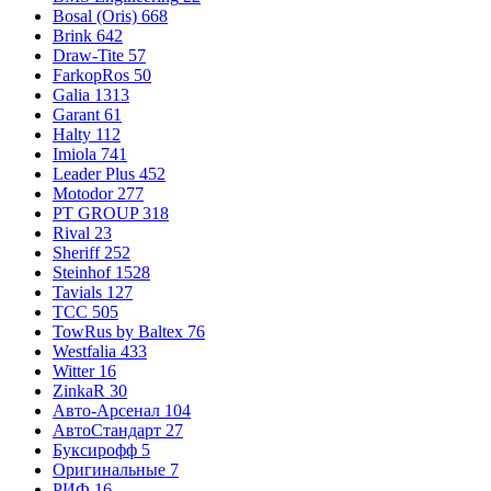
Bosal (Oris)
668
Brink
642
Draw-Tite
57
FarkopRos
50
Galia
1313
Garant
61
Halty
112
Imiola
741
Leader Plus
452
Motodor
277
PT GROUP
318
Rival
23
Sheriff
252
Steinhof
1528
Tavials
127
TCC
505
TowRus by Baltex
76
Westfalia
433
Witter
16
ZinkaR
30
Авто-Арсенал
104
АвтоСтандарт
27
Буксирофф
5
Оригинальные
7
РИФ
16