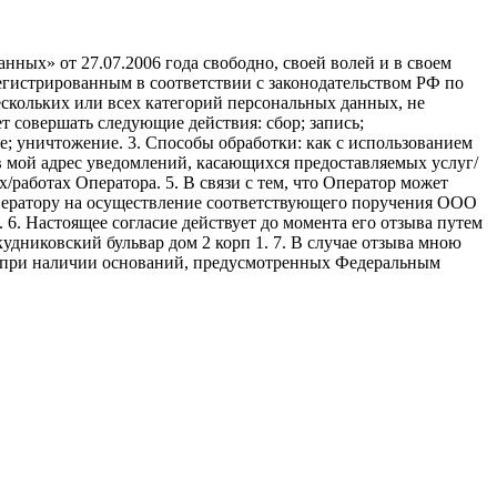
ных» от 27.07.2006 года свободно, своей волей и в своем
егистрированным в соответствии с законодательством РФ по
 нескольких или всех категорий персональных данных, не
 совершать следующие действия: сбор; запись;
ие; уничтожение. 3. Способы обработки: как с использованием
е в мой адрес уведомлений, касающихся предоставляемых услуг/
/работах Оператора. 5. В связи с тем, что Оператор может
ператору на осуществление соответствующего поручения ООО
9. 6. Настоящее согласие действует до момента его отзыва путем
удниковский бульвар дом 2 корп 1. 7. В случае отзыва мною
я при наличии оснований, предусмотренных Федеральным