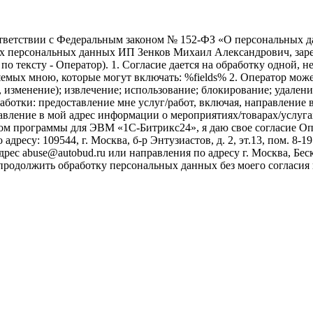
ветствии с Федеральным законом № 152-ФЗ «О персональных дан
оих персональных данных ИП Зенков Михаил Александрович, зар
е по тексту - Оператор). 1. Согласие дается на обработку одной,
ых мною, которые могут включать: %fields% 2. Оператор может
, изменение); извлечение; использование; блокирование; удален
бработки: предоставление мне услуг/работ, включая, направлени
авление в мой адрес информации о мероприятиях/товарах/услугах
ом программы для ЭВМ «1С-Битрикс24», я даю свое согласие О
ресу: 109544, г. Москва, б-р Энтузиастов, д. 2, эт.13, пом. 8-1
ес abuse@autobud.ru или направления по адресу г. Москва, Беск
 продолжить обработку персональных данных без моего согласи