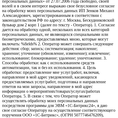
персональных данных» от 27.07.2006 года свободно, своей
волей и в своем интересе выражаю свое безусловное согласие
на обработку моих персональных данных ИП Зенков Михаил
Александрович, зарегистрированным в соответствии с
законодательством РФ по адресу: г. Москва, Бескудниковский
бульвар дом 2 корп 1 (далее по тексту - Оператор). 1. Согласие
дается на обработку одной, нескольких или всех категорий
персональных данных, не являющихся специальными или
биометрическими, предоставляемых мною, которые могут
включать: %fields% 2. Оператор может совершать следующие
действия: сбор; запись; систематизация; накопление;
хранение; уточнение (обновление, изменение); извлечение;
использование; блокирование; удаление; уничтожение. 3.
Способы обработки: как с использованием средств
автоматизации, так и без их использования. 4. Цель
обработки: предоставление мне услуг/работ, включая,
направление в мой адрес уведомлений, касающихся
предоставляемых услуг/работ, подготовка и направление
ответов на мои запросы, направление в мой адрес
информации о мероприятиях/товарах/услугах/работах
Оператора. 5. В связи с тем, что Оператор может
осуществлять обработку моих персональных данных
посредством программы для ЭВМ «1С-Битрикс24», я даю
свое согласие Оператору на осуществление соответствующего
поручения ООО «1С-Битрикс», (ОГРН 5077746476209),