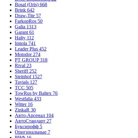
Bosal (Oris)
668
Brink
642
Draw-Tite
57
FarkopRos
50
Galia
1313
Garant
61
Halty
112
Imiola
741
Leader Plus
452
Motodor
274
PT GROUP
318
Rival
23
Sheriff
252
Steinhof
1527
Tavials
127
TCC
505
TowRus by Baltex
76
Westfalia
433
Witter
16
ZinkaR
30
Авто-Арсенал
104
АвтоСтандарт
27
Буксирофф
5
Оригинальные
7
РИФ
16