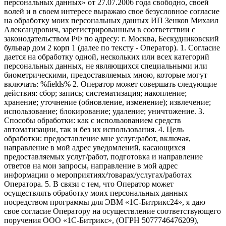
персональных данных» от 27.07.2006 года свободно, своей
волей и в своем интересе выражаю свое безусловное согласие
на обработку моих персональных данных ИП Зенков Михаил
Александрович, зарегистрированным в соответствии с
законодательством РФ по адресу: г. Москва, Бескудниковский
бульвар дом 2 корп 1 (далее по тексту - Оператор). 1. Согласие
дается на обработку одной, нескольких или всех категорий
персональных данных, не являющихся специальными или
биометрическими, предоставляемых мною, которые могут
включать: %fields% 2. Оператор может совершать следующие
действия: сбор; запись; систематизация; накопление;
хранение; уточнение (обновление, изменение); извлечение;
использование; блокирование; удаление; уничтожение. 3.
Способы обработки: как с использованием средств
автоматизации, так и без их использования. 4. Цель
обработки: предоставление мне услуг/работ, включая,
направление в мой адрес уведомлений, касающихся
предоставляемых услуг/работ, подготовка и направление
ответов на мои запросы, направление в мой адрес
информации о мероприятиях/товарах/услугах/работах
Оператора. 5. В связи с тем, что Оператор может
осуществлять обработку моих персональных данных
посредством программы для ЭВМ «1С-Битрикс24», я даю
свое согласие Оператору на осуществление соответствующего
поручения ООО «1С-Битрикс», (ОГРН 5077746476209),