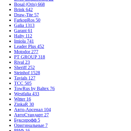
Bosal (Oris)
668
Brink
642
Draw-Tite
57
FarkopRos
50
Galia
1313
Garant
61
Halty
112
Imiola
741
Leader Plus
452
Motodor
277
PT GROUP
318
Rival
23
Sheriff
252
Steinhof
1528
Tavials
127
TCC
505
TowRus by Baltex
76
Westfalia
433
Witter
16
ZinkaR
30
Авто-Арсенал
104
АвтоСтандарт
27
Буксирофф
5
Оригинальные
7
РИФ
16