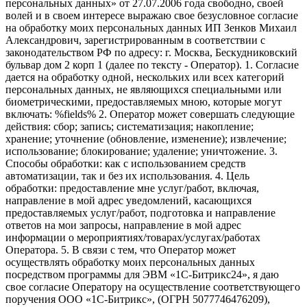
персональных данных» от 27.07.2006 года свободно, своей
волей и в своем интересе выражаю свое безусловное согласие
на обработку моих персональных данных ИП Зенков Михаил
Александрович, зарегистрированным в соответствии с
законодательством РФ по адресу: г. Москва, Бескудниковский
бульвар дом 2 корп 1 (далее по тексту - Оператор). 1. Согласие
дается на обработку одной, нескольких или всех категорий
персональных данных, не являющихся специальными или
биометрическими, предоставляемых мною, которые могут
включать: %fields% 2. Оператор может совершать следующие
действия: сбор; запись; систематизация; накопление;
хранение; уточнение (обновление, изменение); извлечение;
использование; блокирование; удаление; уничтожение. 3.
Способы обработки: как с использованием средств
автоматизации, так и без их использования. 4. Цель
обработки: предоставление мне услуг/работ, включая,
направление в мой адрес уведомлений, касающихся
предоставляемых услуг/работ, подготовка и направление
ответов на мои запросы, направление в мой адрес
информации о мероприятиях/товарах/услугах/работах
Оператора. 5. В связи с тем, что Оператор может
осуществлять обработку моих персональных данных
посредством программы для ЭВМ «1С-Битрикс24», я даю
свое согласие Оператору на осуществление соответствующего
поручения ООО «1С-Битрикс», (ОГРН 5077746476209),