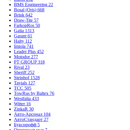
BMS Engineering
22
Bosal (Oris)
668
Brink
642
Draw-Tite
57
FarkopRos
50
Galia
1313
Garant
61
Halty
112
Imiola
741
Leader Plus
452
Motodor
277
PT GROUP
318
Rival
23
Sheriff
252
Steinhof
1528
Tavials
127
TCC
505
TowRus by Baltex
76
Westfalia
433
Witter
16
ZinkaR
30
Авто-Арсенал
104
АвтоСтандарт
27
Буксирофф
5
Оригинальные
7