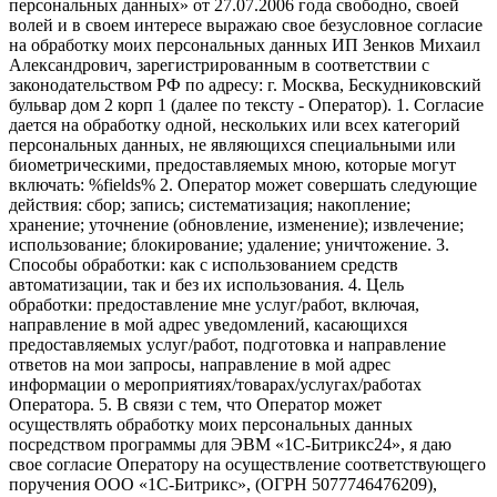
персональных данных» от 27.07.2006 года свободно, своей
волей и в своем интересе выражаю свое безусловное согласие
на обработку моих персональных данных ИП Зенков Михаил
Александрович, зарегистрированным в соответствии с
законодательством РФ по адресу: г. Москва, Бескудниковский
бульвар дом 2 корп 1 (далее по тексту - Оператор). 1. Согласие
дается на обработку одной, нескольких или всех категорий
персональных данных, не являющихся специальными или
биометрическими, предоставляемых мною, которые могут
включать: %fields% 2. Оператор может совершать следующие
действия: сбор; запись; систематизация; накопление;
хранение; уточнение (обновление, изменение); извлечение;
использование; блокирование; удаление; уничтожение. 3.
Способы обработки: как с использованием средств
автоматизации, так и без их использования. 4. Цель
обработки: предоставление мне услуг/работ, включая,
направление в мой адрес уведомлений, касающихся
предоставляемых услуг/работ, подготовка и направление
ответов на мои запросы, направление в мой адрес
информации о мероприятиях/товарах/услугах/работах
Оператора. 5. В связи с тем, что Оператор может
осуществлять обработку моих персональных данных
посредством программы для ЭВМ «1С-Битрикс24», я даю
свое согласие Оператору на осуществление соответствующего
поручения ООО «1С-Битрикс», (ОГРН 5077746476209),