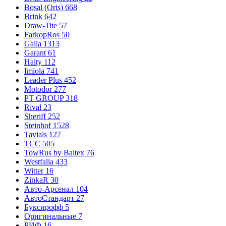
Bosal (Oris)
668
Brink
642
Draw-Tite
57
FarkopRos
50
Galia
1313
Garant
61
Halty
112
Imiola
741
Leader Plus
452
Motodor
277
PT GROUP
318
Rival
23
Sheriff
252
Steinhof
1528
Tavials
127
TCC
505
TowRus by Baltex
76
Westfalia
433
Witter
16
ZinkaR
30
Авто-Арсенал
104
АвтоСтандарт
27
Буксирофф
5
Оригинальные
7
РИФ
16