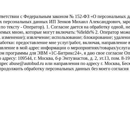
ветствии с Федеральным законом № 152-ФЗ «О персональных дан
оих персональных данных ИП Зенков Михаил Александрович, зар
е по тексту - Оператор). 1. Согласие дается на обработку одной,
ых мною, которые могут включать: %fields% 2. Оператор может
, изменение); извлечение; использование; блокирование; удален
бработки: предоставление мне услуг/работ, включая, направлени
авление в мой адрес информации о мероприятиях/товарах/услугах
ом программы для ЭВМ «1С-Битрикс24», я даю свое согласие О
ресу: 109544, г. Москва, б-р Энтузиастов, д. 2, эт.13, пом. 8-1
ес abuse@autobud.ru или направления по адресу г. Москва, Беск
 продолжить обработку персональных данных без моего согласи