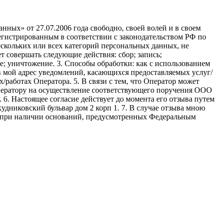
ных» от 27.07.2006 года свободно, своей волей и в своем
егистрированным в соответствии с законодательством РФ по
 нескольких или всех категорий персональных данных, не
 совершать следующие действия: сбор; запись;
ие; уничтожение. 3. Способы обработки: как с использованием
е в мой адрес уведомлений, касающихся предоставляемых услуг/
/работах Оператора. 5. В связи с тем, что Оператор может
ператору на осуществление соответствующего поручения ООО
9. 6. Настоящее согласие действует до момента его отзыва путем
удниковский бульвар дом 2 корп 1. 7. В случае отзыва мною
я при наличии оснований, предусмотренных Федеральным