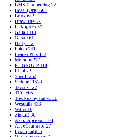
BMS Engineering
22
Bosal (Oris)
668
Brink
642
Draw-Tite
57
FarkopRos
50
Galia
1313
Garant
61
Halty
112
Imiola
741
Leader Plus
452
Motodor
277
PT GROUP
318
Rival
23
Sheriff
252
Steinhof
1528
Tavials
127
TCC
505
TowRus by Baltex
76
Westfalia
433
Witter
16
ZinkaR
30
Авто-Арсенал
104
АвтоСтандарт
27
Буксирофф
5
Оригинальные
7