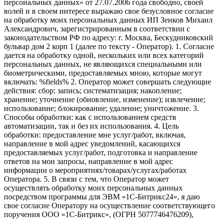
персональных данных» от 27.07.2006 года свободно, своей
волей и в своем интересе выражаю свое безусловное согласие
на обработку моих персональных данных ИП Зенков Михаил
Александрович, зарегистрированным в соответствии с
законодательством РФ по адресу: г. Москва, Бескудниковский
бульвар дом 2 корп 1 (далее по тексту - Оператор). 1. Согласие
дается на обработку одной, нескольких или всех категорий
персональных данных, не являющихся специальными или
биометрическими, предоставляемых мною, которые могут
включать: %fields% 2. Оператор может совершать следующие
действия: сбор; запись; систематизация; накопление;
хранение; уточнение (обновление, изменение); извлечение;
использование; блокирование; удаление; уничтожение. 3.
Способы обработки: как с использованием средств
автоматизации, так и без их использования. 4. Цель
обработки: предоставление мне услуг/работ, включая,
направление в мой адрес уведомлений, касающихся
предоставляемых услуг/работ, подготовка и направление
ответов на мои запросы, направление в мой адрес
информации о мероприятиях/товарах/услугах/работах
Оператора. 5. В связи с тем, что Оператор может
осуществлять обработку моих персональных данных
посредством программы для ЭВМ «1С-Битрикс24», я даю
свое согласие Оператору на осуществление соответствующего
поручения ООО «1С-Битрикс», (ОГРН 5077746476209),