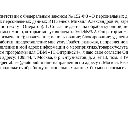
ветствии с Федеральным законом № 152-ФЗ «О персональных дан
оих персональных данных ИП Зенков Михаил Александрович, зар
е по тексту - Оператор). 1. Согласие дается на обработку одной,
ых мною, которые могут включать: %fields% 2. Оператор может
, изменение); извлечение; использование; блокирование; удален
бработки: предоставление мне услуг/работ, включая, направлени
авление в мой адрес информации о мероприятиях/товарах/услугах
ом программы для ЭВМ «1С-Битрикс24», я даю свое согласие О
ресу: 109544, г. Москва, б-р Энтузиастов, д. 2, эт.13, пом. 8-1
ес abuse@autobud.ru или направления по адресу г. Москва, Беск
 продолжить обработку персональных данных без моего согласи