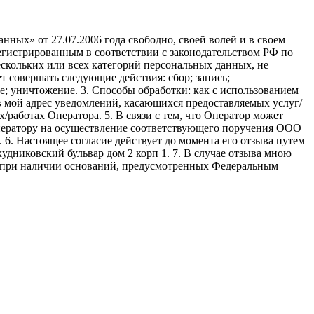
ных» от 27.07.2006 года свободно, своей волей и в своем
егистрированным в соответствии с законодательством РФ по
 нескольких или всех категорий персональных данных, не
 совершать следующие действия: сбор; запись;
ие; уничтожение. 3. Способы обработки: как с использованием
е в мой адрес уведомлений, касающихся предоставляемых услуг/
/работах Оператора. 5. В связи с тем, что Оператор может
ператору на осуществление соответствующего поручения ООО
9. 6. Настоящее согласие действует до момента его отзыва путем
удниковский бульвар дом 2 корп 1. 7. В случае отзыва мною
я при наличии оснований, предусмотренных Федеральным