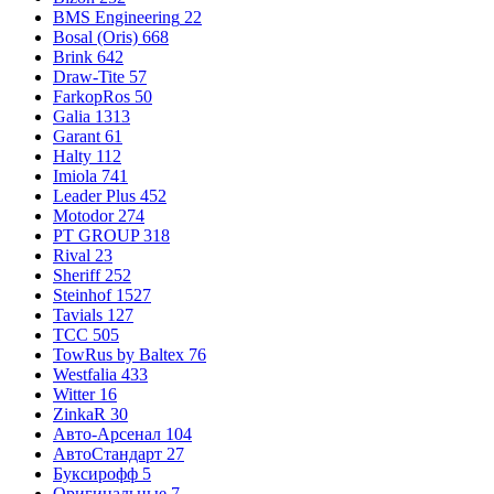
BMS Engineering
22
Bosal (Oris)
668
Brink
642
Draw-Tite
57
FarkopRos
50
Galia
1313
Garant
61
Halty
112
Imiola
741
Leader Plus
452
Motodor
274
PT GROUP
318
Rival
23
Sheriff
252
Steinhof
1527
Tavials
127
TCC
505
TowRus by Baltex
76
Westfalia
433
Witter
16
ZinkaR
30
Авто-Арсенал
104
АвтоСтандарт
27
Буксирофф
5
Оригинальные
7