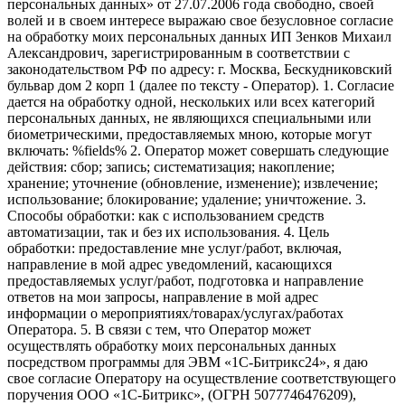
персональных данных» от 27.07.2006 года свободно, своей
волей и в своем интересе выражаю свое безусловное согласие
на обработку моих персональных данных ИП Зенков Михаил
Александрович, зарегистрированным в соответствии с
законодательством РФ по адресу: г. Москва, Бескудниковский
бульвар дом 2 корп 1 (далее по тексту - Оператор). 1. Согласие
дается на обработку одной, нескольких или всех категорий
персональных данных, не являющихся специальными или
биометрическими, предоставляемых мною, которые могут
включать: %fields% 2. Оператор может совершать следующие
действия: сбор; запись; систематизация; накопление;
хранение; уточнение (обновление, изменение); извлечение;
использование; блокирование; удаление; уничтожение. 3.
Способы обработки: как с использованием средств
автоматизации, так и без их использования. 4. Цель
обработки: предоставление мне услуг/работ, включая,
направление в мой адрес уведомлений, касающихся
предоставляемых услуг/работ, подготовка и направление
ответов на мои запросы, направление в мой адрес
информации о мероприятиях/товарах/услугах/работах
Оператора. 5. В связи с тем, что Оператор может
осуществлять обработку моих персональных данных
посредством программы для ЭВМ «1С-Битрикс24», я даю
свое согласие Оператору на осуществление соответствующего
поручения ООО «1С-Битрикс», (ОГРН 5077746476209),