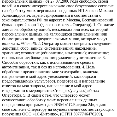
персональных данных» от 27.07.2006 года свободно, своей
волей и в своем интересе выражаю свое безусловное согласие
на обработку моих персональных данных ИП Зенков Михаил
Александрович, зарегистрированным в соответствии с
законодательством РФ по адресу: г. Москва, Бескудниковский
бульвар дом 2 корп 1 (далее по тексту - Оператор). 1. Согласие
дается на обработку одной, нескольких или всех категорий
персональных данных, не являющихся специальными или
биометрическими, предоставляемых мною, которые могут
включать: %fields% 2. Оператор может совершать следующие
действия: сбор; запись; систематизация; накопление;
хранение; уточнение (обновление, изменение); извлечение;
использование; блокирование; удаление; уничтожение. 3.
Способы обработки: как с использованием средств
автоматизации, так и без их использования. 4. Цель
обработки: предоставление мне услуг/работ, включая,
направление в мой адрес уведомлений, касающихся
предоставляемых услуг/работ, подготовка и направление
ответов на мои запросы, направление в мой адрес
информации о мероприятиях/товарах/услугах/работах
Оператора. 5. В связи с тем, что Оператор может
осуществлять обработку моих персональных данных
посредством программы для ЭВМ «1С-Битрикс24», я даю
свое согласие Оператору на осуществление соответствующего
поручения ООО «1С-Битрикс», (ОГРН 5077746476209),