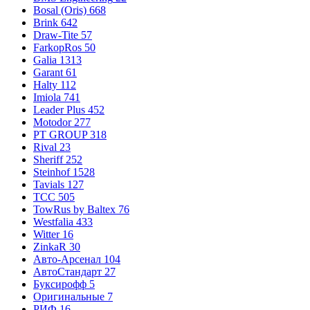
Bosal (Oris)
668
Brink
642
Draw-Tite
57
FarkopRos
50
Galia
1313
Garant
61
Halty
112
Imiola
741
Leader Plus
452
Motodor
277
PT GROUP
318
Rival
23
Sheriff
252
Steinhof
1528
Tavials
127
TCC
505
TowRus by Baltex
76
Westfalia
433
Witter
16
ZinkaR
30
Авто-Арсенал
104
АвтоСтандарт
27
Буксирофф
5
Оригинальные
7
РИФ
16