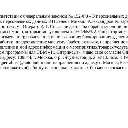
ветствии с Федеральным законом № 152-ФЗ «О персональных дан
оих персональных данных ИП Зенков Михаил Александрович, зар
е по тексту - Оператор). 1. Согласие дается на обработку одной,
ых мною, которые могут включать: %fields% 2. Оператор может
, изменение); извлечение; использование; блокирование; удален
бработки: предоставление мне услуг/работ, включая, направлени
авление в мой адрес информации о мероприятиях/товарах/услугах
ом программы для ЭВМ «1С-Битрикс24», я даю свое согласие О
ресу: 109544, г. Москва, б-р Энтузиастов, д. 2, эт.13, пом. 8-1
ес abuse@autobud.ru или направления по адресу г. Москва, Беск
 продолжить обработку персональных данных без моего согласи