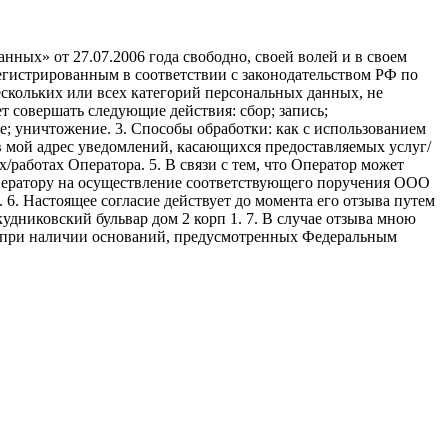
ных» от 27.07.2006 года свободно, своей волей и в своем
егистрированным в соответствии с законодательством РФ по
 нескольких или всех категорий персональных данных, не
 совершать следующие действия: сбор; запись;
ие; уничтожение. 3. Способы обработки: как с использованием
е в мой адрес уведомлений, касающихся предоставляемых услуг/
/работах Оператора. 5. В связи с тем, что Оператор может
ператору на осуществление соответствующего поручения ООО
9. 6. Настоящее согласие действует до момента его отзыва путем
удниковский бульвар дом 2 корп 1. 7. В случае отзыва мною
я при наличии оснований, предусмотренных Федеральным