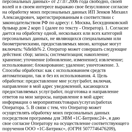
персональных данных» от 27.07.2006 года свободно, своей
волей и в своем интересе выражаю свое безусловное согласие
на обработку моих персональных данных ИП Зенков Михаил
Александрович, зарегистрированным в соответствии с
законодательством РФ по адресу: г. Москва, Бескудниковский
бульвар дом 2 корп 1 (далее по тексту - Оператор). 1. Согласие
дается на обработку одной, нескольких или всех категорий
персональных данных, не являющихся специальными или
биометрическими, предоставляемых мною, которые могут
включать: %fields% 2. Оператор может совершать следующие
действия: сбор; запись; систематизация; накопление;
хранение; уточнение (обновление, изменение); извлечение;
использование; блокирование; удаление; уничтожение. 3.
Способы обработки: как с использованием средств
автоматизации, так и без их использования. 4. Цель
обработки: предоставление мне услуг/работ, включая,
направление в мой адрес уведомлений, касающихся
предоставляемых услуг/работ, подготовка и направление
ответов на мои запросы, направление в мой адрес
информации о мероприятиях/товарах/услугах/работах
Оператора. 5. В связи с тем, что Оператор может
осуществлять обработку моих персональных данных
посредством программы для ЭВМ «1С-Битрикс24», я даю
свое согласие Оператору на осуществление соответствующего
поручения ООО «1С-Битрикс», (ОГРН 5077746476209),