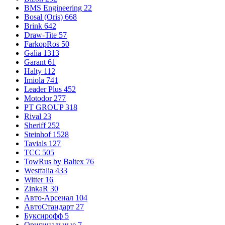
BMS Engineering
22
Bosal (Oris)
668
Brink
642
Draw-Tite
57
FarkopRos
50
Galia
1313
Garant
61
Halty
112
Imiola
741
Leader Plus
452
Motodor
277
PT GROUP
318
Rival
23
Sheriff
252
Steinhof
1528
Tavials
127
TCC
505
TowRus by Baltex
76
Westfalia
433
Witter
16
ZinkaR
30
Авто-Арсенал
104
АвтоСтандарт
27
Буксирофф
5
Оригинальные
7