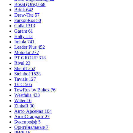
Bosal (Oris)
668
Brink
642
Draw-Tite
57
FarkopRos
50
Galia
1313
Garant
61
Halty
112
Imiola
741
Leader Plus
452
Motodor
277
PT GROUP
318
Rival
23
Sheriff
252
Steinhof
1528
Tavials
127
TCC
505
TowRus by Baltex
76
Westfalia
433
Witter
16
ZinkaR
30
Авто-Арсенал
104
АвтоСтандарт
27
Буксирофф
5
Оригинальные
7
РИФ
16