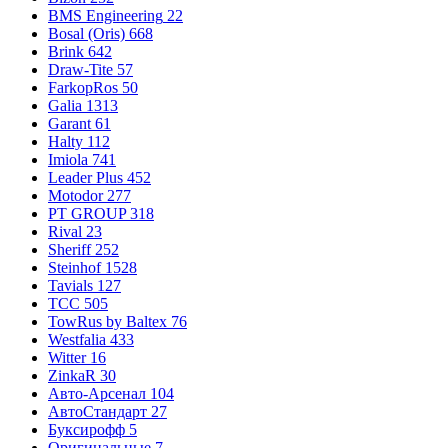
BMS Engineering
22
Bosal (Oris)
668
Brink
642
Draw-Tite
57
FarkopRos
50
Galia
1313
Garant
61
Halty
112
Imiola
741
Leader Plus
452
Motodor
277
PT GROUP
318
Rival
23
Sheriff
252
Steinhof
1528
Tavials
127
TCC
505
TowRus by Baltex
76
Westfalia
433
Witter
16
ZinkaR
30
Авто-Арсенал
104
АвтоСтандарт
27
Буксирофф
5
Оригинальные
7