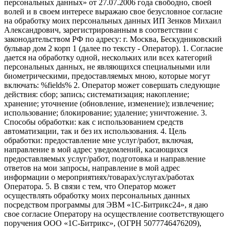
персональных данных» от 27.07.2006 года свободно, своей
волей и в своем интересе выражаю свое безусловное согласие
на обработку моих персональных данных ИП Зенков Михаил
Александрович, зарегистрированным в соответствии с
законодательством РФ по адресу: г. Москва, Бескудниковский
бульвар дом 2 корп 1 (далее по тексту - Оператор). 1. Согласие
дается на обработку одной, нескольких или всех категорий
персональных данных, не являющихся специальными или
биометрическими, предоставляемых мною, которые могут
включать: %fields% 2. Оператор может совершать следующие
действия: сбор; запись; систематизация; накопление;
хранение; уточнение (обновление, изменение); извлечение;
использование; блокирование; удаление; уничтожение. 3.
Способы обработки: как с использованием средств
автоматизации, так и без их использования. 4. Цель
обработки: предоставление мне услуг/работ, включая,
направление в мой адрес уведомлений, касающихся
предоставляемых услуг/работ, подготовка и направление
ответов на мои запросы, направление в мой адрес
информации о мероприятиях/товарах/услугах/работах
Оператора. 5. В связи с тем, что Оператор может
осуществлять обработку моих персональных данных
посредством программы для ЭВМ «1С-Битрикс24», я даю
свое согласие Оператору на осуществление соответствующего
поручения ООО «1С-Битрикс», (ОГРН 5077746476209),