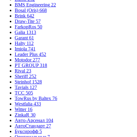
BMS Engineering
22
Bosal (Oris)
668
Brink
642
Draw-Tite
57
FarkopRos
50
Galia
1313
Garant
61
Halty
112
Imiola
741
Leader Plus
452
Motodor
277
PT GROUP
318
Rival
23
Sheriff
252
Steinhof
1528
Tavials
127
TCC
505
TowRus by Baltex
76
Westfalia
433
Witter
16
ZinkaR
30
Авто-Арсенал
104
АвтоСтандарт
27
Буксирофф
5
Оригинальные
7