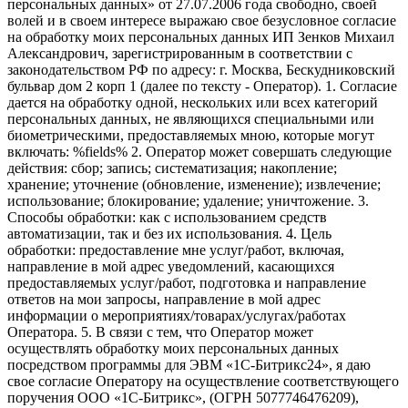
персональных данных» от 27.07.2006 года свободно, своей
волей и в своем интересе выражаю свое безусловное согласие
на обработку моих персональных данных ИП Зенков Михаил
Александрович, зарегистрированным в соответствии с
законодательством РФ по адресу: г. Москва, Бескудниковский
бульвар дом 2 корп 1 (далее по тексту - Оператор). 1. Согласие
дается на обработку одной, нескольких или всех категорий
персональных данных, не являющихся специальными или
биометрическими, предоставляемых мною, которые могут
включать: %fields% 2. Оператор может совершать следующие
действия: сбор; запись; систематизация; накопление;
хранение; уточнение (обновление, изменение); извлечение;
использование; блокирование; удаление; уничтожение. 3.
Способы обработки: как с использованием средств
автоматизации, так и без их использования. 4. Цель
обработки: предоставление мне услуг/работ, включая,
направление в мой адрес уведомлений, касающихся
предоставляемых услуг/работ, подготовка и направление
ответов на мои запросы, направление в мой адрес
информации о мероприятиях/товарах/услугах/работах
Оператора. 5. В связи с тем, что Оператор может
осуществлять обработку моих персональных данных
посредством программы для ЭВМ «1С-Битрикс24», я даю
свое согласие Оператору на осуществление соответствующего
поручения ООО «1С-Битрикс», (ОГРН 5077746476209),