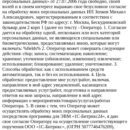
персональных данных» от 27.07.2006 года свободно, своей
волей и в своем интересе выражаю свое безусловное согласие
на обработку моих персональных данных ИП Зенков Михаил
Александрович, зарегистрированным в соответствии с
законодательством РФ по адресу: г. Москва, Бескудниковский
бульвар дом 2 корп 1 (далее по тексту - Оператор). 1. Согласие
дается на обработку одной, нескольких или всех категорий
персональных данных, не являющихся специальными или
биометрическими, предоставляемых мною, которые могут
включать: %fields% 2. Оператор может совершать следующие
действия: сбор; запись; систематизация; накопление;
хранение; уточнение (обновление, изменение); извлечение;
использование; блокирование; удаление; уничтожение. 3.
Способы обработки: как с использованием средств
автоматизации, так и без их использования. 4. Цель
обработки: предоставление мне услуг/работ, включая,
направление в мой адрес уведомлений, касающихся
предоставляемых услуг/работ, подготовка и направление
ответов на мои запросы, направление в мой адрес
информации о мероприятиях/товарах/услугах/работах
Оператора. 5. В связи с тем, что Оператор может
осуществлять обработку моих персональных данных
посредством программы для ЭВМ «1С-Битрикс24», я даю
свое согласие Оператору на осуществление соответствующего
поручения ООО «1С-Битрикс», (ОГРН 5077746476209),