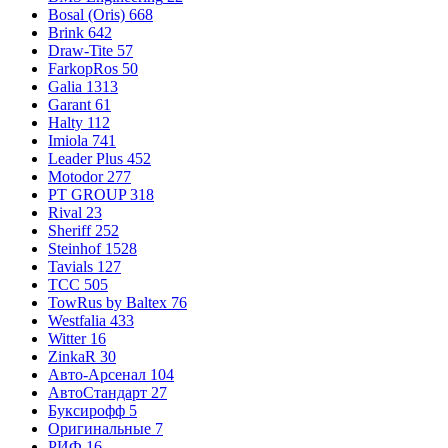
Bosal (Oris)
668
Brink
642
Draw-Tite
57
FarkopRos
50
Galia
1313
Garant
61
Halty
112
Imiola
741
Leader Plus
452
Motodor
277
PT GROUP
318
Rival
23
Sheriff
252
Steinhof
1528
Tavials
127
TCC
505
TowRus by Baltex
76
Westfalia
433
Witter
16
ZinkaR
30
Авто-Арсенал
104
АвтоСтандарт
27
Буксирофф
5
Оригинальные
7
РИФ
16