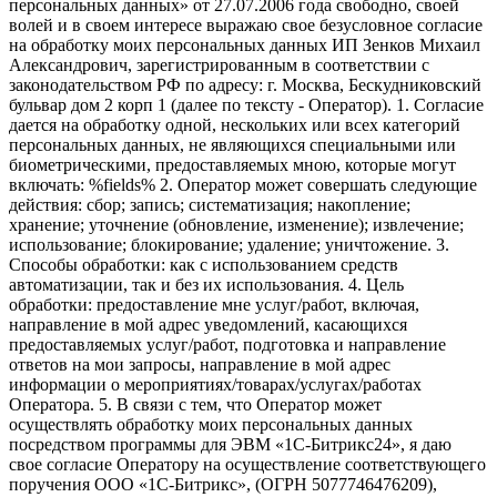
персональных данных» от 27.07.2006 года свободно, своей
волей и в своем интересе выражаю свое безусловное согласие
на обработку моих персональных данных ИП Зенков Михаил
Александрович, зарегистрированным в соответствии с
законодательством РФ по адресу: г. Москва, Бескудниковский
бульвар дом 2 корп 1 (далее по тексту - Оператор). 1. Согласие
дается на обработку одной, нескольких или всех категорий
персональных данных, не являющихся специальными или
биометрическими, предоставляемых мною, которые могут
включать: %fields% 2. Оператор может совершать следующие
действия: сбор; запись; систематизация; накопление;
хранение; уточнение (обновление, изменение); извлечение;
использование; блокирование; удаление; уничтожение. 3.
Способы обработки: как с использованием средств
автоматизации, так и без их использования. 4. Цель
обработки: предоставление мне услуг/работ, включая,
направление в мой адрес уведомлений, касающихся
предоставляемых услуг/работ, подготовка и направление
ответов на мои запросы, направление в мой адрес
информации о мероприятиях/товарах/услугах/работах
Оператора. 5. В связи с тем, что Оператор может
осуществлять обработку моих персональных данных
посредством программы для ЭВМ «1С-Битрикс24», я даю
свое согласие Оператору на осуществление соответствующего
поручения ООО «1С-Битрикс», (ОГРН 5077746476209),