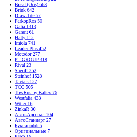
Bosal (Oris)
668
Brink
642
Draw-Tite
57
FarkopRos
50
Galia
1313
Garant
61
Halty
112
Imiola
741
Leader Plus
452
Motodor
277
PT GROUP
318
Rival
23
Sheriff
252
Steinhof
1528
Tavials
127
TCC
505
TowRus by Baltex
76
Westfalia
433
Witter
16
ZinkaR
30
Авто-Арсенал
104
АвтоСтандарт
27
Буксирофф
5
Оригинальные
7
РИФ
16