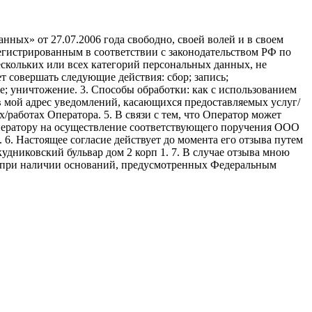
ных» от 27.07.2006 года свободно, своей волей и в своем
егистрированным в соответствии с законодательством РФ по
 нескольких или всех категорий персональных данных, не
 совершать следующие действия: сбор; запись;
ие; уничтожение. 3. Способы обработки: как с использованием
е в мой адрес уведомлений, касающихся предоставляемых услуг/
/работах Оператора. 5. В связи с тем, что Оператор может
ператору на осуществление соответствующего поручения ООО
9. 6. Настоящее согласие действует до момента его отзыва путем
удниковский бульвар дом 2 корп 1. 7. В случае отзыва мною
я при наличии оснований, предусмотренных Федеральным