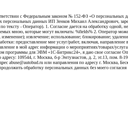
ветствии с Федеральным законом № 152-ФЗ «О персональных дан
оих персональных данных ИП Зенков Михаил Александрович, зар
е по тексту - Оператор). 1. Согласие дается на обработку одной,
ых мною, которые могут включать: %fields% 2. Оператор может
, изменение); извлечение; использование; блокирование; удален
бработки: предоставление мне услуг/работ, включая, направлени
авление в мой адрес информации о мероприятиях/товарах/услугах
ом программы для ЭВМ «1С-Битрикс24», я даю свое согласие О
ресу: 109544, г. Москва, б-р Энтузиастов, д. 2, эт.13, пом. 8-1
ес abuse@autobud.ru или направления по адресу г. Москва, Беск
 продолжить обработку персональных данных без моего согласи