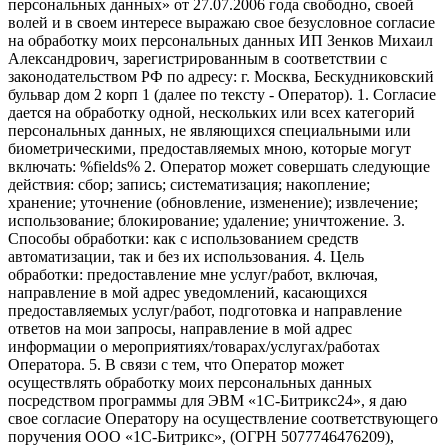
персональных данных» от 27.07.2006 года свободно, своей
волей и в своем интересе выражаю свое безусловное согласие
на обработку моих персональных данных ИП Зенков Михаил
Александрович, зарегистрированным в соответствии с
законодательством РФ по адресу: г. Москва, Бескудниковский
бульвар дом 2 корп 1 (далее по тексту - Оператор). 1. Согласие
дается на обработку одной, нескольких или всех категорий
персональных данных, не являющихся специальными или
биометрическими, предоставляемых мною, которые могут
включать: %fields% 2. Оператор может совершать следующие
действия: сбор; запись; систематизация; накопление;
хранение; уточнение (обновление, изменение); извлечение;
использование; блокирование; удаление; уничтожение. 3.
Способы обработки: как с использованием средств
автоматизации, так и без их использования. 4. Цель
обработки: предоставление мне услуг/работ, включая,
направление в мой адрес уведомлений, касающихся
предоставляемых услуг/работ, подготовка и направление
ответов на мои запросы, направление в мой адрес
информации о мероприятиях/товарах/услугах/работах
Оператора. 5. В связи с тем, что Оператор может
осуществлять обработку моих персональных данных
посредством программы для ЭВМ «1С-Битрикс24», я даю
свое согласие Оператору на осуществление соответствующего
поручения ООО «1С-Битрикс», (ОГРН 5077746476209),