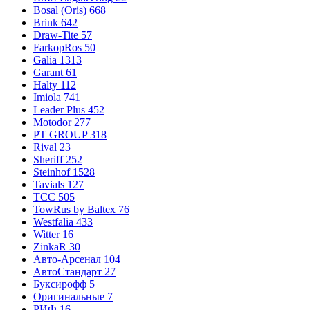
Bosal (Oris)
668
Brink
642
Draw-Tite
57
FarkopRos
50
Galia
1313
Garant
61
Halty
112
Imiola
741
Leader Plus
452
Motodor
277
PT GROUP
318
Rival
23
Sheriff
252
Steinhof
1528
Tavials
127
TCC
505
TowRus by Baltex
76
Westfalia
433
Witter
16
ZinkaR
30
Авто-Арсенал
104
АвтоСтандарт
27
Буксирофф
5
Оригинальные
7
РИФ
16