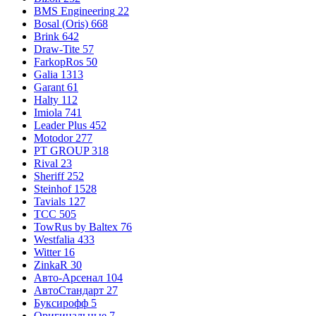
BMS Engineering
22
Bosal (Oris)
668
Brink
642
Draw-Tite
57
FarkopRos
50
Galia
1313
Garant
61
Halty
112
Imiola
741
Leader Plus
452
Motodor
277
PT GROUP
318
Rival
23
Sheriff
252
Steinhof
1528
Tavials
127
TCC
505
TowRus by Baltex
76
Westfalia
433
Witter
16
ZinkaR
30
Авто-Арсенал
104
АвтоСтандарт
27
Буксирофф
5
Оригинальные
7