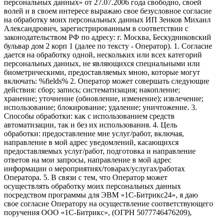
персональных данных» от 27.07.2006 года свободно, своей
волей и в своем интересе выражаю свое безусловное согласие
на обработку моих персональных данных ИП Зенков Михаил
Александрович, зарегистрированным в соответствии с
законодательством РФ по адресу: г. Москва, Бескудниковский
бульвар дом 2 корп 1 (далее по тексту - Оператор). 1. Согласие
дается на обработку одной, нескольких или всех категорий
персональных данных, не являющихся специальными или
биометрическими, предоставляемых мною, которые могут
включать: %fields% 2. Оператор может совершать следующие
действия: сбор; запись; систематизация; накопление;
хранение; уточнение (обновление, изменение); извлечение;
использование; блокирование; удаление; уничтожение. 3.
Способы обработки: как с использованием средств
автоматизации, так и без их использования. 4. Цель
обработки: предоставление мне услуг/работ, включая,
направление в мой адрес уведомлений, касающихся
предоставляемых услуг/работ, подготовка и направление
ответов на мои запросы, направление в мой адрес
информации о мероприятиях/товарах/услугах/работах
Оператора. 5. В связи с тем, что Оператор может
осуществлять обработку моих персональных данных
посредством программы для ЭВМ «1С-Битрикс24», я даю
свое согласие Оператору на осуществление соответствующего
поручения ООО «1С-Битрикс», (ОГРН 5077746476209),