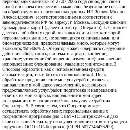
персональных данных» от 27.07.2006 года свободно, своей
волей и в своем интересе выражаю свое безусловное согласие
на обработку моих персональных данных ИП Зенков Михаил
Александрович, зарегистрированным в соответствии с
законодательством РФ по адресу: г. Москва, Бескудниковский
бульвар дом 2 корп 1 (далее по тексту - Оператор). 1. Согласие
дается на обработку одной, нескольких или всех категорий
персональных данных, не являющихся специальными или
биометрическими, предоставляемых мною, которые могут
включать: %fields% 2. Оператор может совершать следующие
действия: сбор; запись; систематизация; накопление;
хранение; уточнение (обновление, изменение); извлечение;
использование; блокирование; удаление; уничтожение. 3.
Способы обработки: как с использованием средств
автоматизации, так и без их использования. 4. Цель
обработки: предоставление мне услуг/работ, включая,
направление в мой адрес уведомлений, касающихся
предоставляемых услуг/работ, подготовка и направление
ответов на мои запросы, направление в мой адрес
информации о мероприятиях/товарах/услугах/работах
Оператора. 5. В связи с тем, что Оператор может
осуществлять обработку моих персональных данных
посредством программы для ЭВМ «1С-Битрикс24», я даю
свое согласие Оператору на осуществление соответствующего
поручения ООО «1С-Битрикс», (ОГРН 5077746476209),