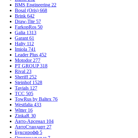
BMS Engineering
22
Bosal (Oris)
668
Brink
642
Draw-Tite
57
FarkopRos
50
Galia
1313
Garant
61
Halty
112
Imiola
741
Leader Plus
452
Motodor
277
PT GROUP
318
Rival
23
Sheriff
252
Steinhof
1528
Tavials
127
TCC
505
TowRus by Baltex
76
Westfalia
433
Witter
16
ZinkaR
30
Авто-Арсенал
104
АвтоСтандарт
27
Буксирофф
5
Оригинальные
7