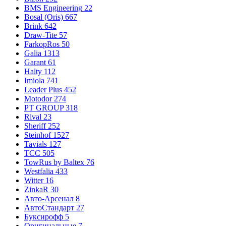
BMS Engineering
22
Bosal (Oris)
667
Brink
642
Draw-Tite
57
FarkopRos
50
Galia
1313
Garant
61
Halty
112
Imiola
741
Leader Plus
452
Motodor
274
PT GROUP
318
Rival
23
Sheriff
252
Steinhof
1527
Tavials
127
TCC
505
TowRus by Baltex
76
Westfalia
433
Witter
16
ZinkaR
30
Авто-Арсенал
8
АвтоСтандарт
27
Буксирофф
5
Оригинальные
7