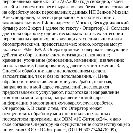
персональных данных» от 27.07.2006 года свободно, своей
волей и в своем интересе выражаю свое безусловное согласие
на обработку моих персональных данных ИП Зенков Михаил
Александрович, зарегистрированным в соответствии с
законодательством РФ по адресу: г. Москва, Бескудниковский
бульвар дом 2 корп 1 (далее по тексту - Оператор). 1. Согласие
дается на обработку одной, нескольких или всех категорий
персональных данных, не являющихся специальными или
биометрическими, предоставляемых мною, которые могут
включать: %fields% 2. Оператор может совершать следующие
действия: сбор; запись; систематизация; накопление;
хранение; уточнение (обновление, изменение); извлечение;
использование; блокирование; удаление; уничтожение. 3.
Способы обработки: как с использованием средств
автоматизации, так и без их использования. 4. Цель
обработки: предоставление мне услуг/работ, включая,
направление в мой адрес уведомлений, касающихся
предоставляемых услуг/работ, подготовка и направление
ответов на мои запросы, направление в мой адрес
информации о мероприятиях/товарах/услугах/работах
Оператора. 5. В связи с тем, что Оператор может
осуществлять обработку моих персональных данных
посредством программы для ЭВМ «1С-Битрикс24», я даю
свое согласие Оператору на осуществление соответствующего
поручения ООО «1С-Битрикс», (ОГРН 5077746476209),