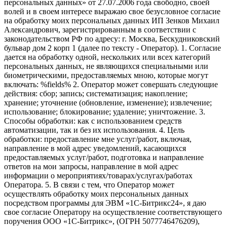
персональных данных» от 27.07.2006 года свободно, своей
волей и в своем интересе выражаю свое безусловное согласие
на обработку моих персональных данных ИП Зенков Михаил
Александрович, зарегистрированным в соответствии с
законодательством РФ по адресу: г. Москва, Бескудниковский
бульвар дом 2 корп 1 (далее по тексту - Оператор). 1. Согласие
дается на обработку одной, нескольких или всех категорий
персональных данных, не являющихся специальными или
биометрическими, предоставляемых мною, которые могут
включать: %fields% 2. Оператор может совершать следующие
действия: сбор; запись; систематизация; накопление;
хранение; уточнение (обновление, изменение); извлечение;
использование; блокирование; удаление; уничтожение. 3.
Способы обработки: как с использованием средств
автоматизации, так и без их использования. 4. Цель
обработки: предоставление мне услуг/работ, включая,
направление в мой адрес уведомлений, касающихся
предоставляемых услуг/работ, подготовка и направление
ответов на мои запросы, направление в мой адрес
информации о мероприятиях/товарах/услугах/работах
Оператора. 5. В связи с тем, что Оператор может
осуществлять обработку моих персональных данных
посредством программы для ЭВМ «1С-Битрикс24», я даю
свое согласие Оператору на осуществление соответствующего
поручения ООО «1С-Битрикс», (ОГРН 5077746476209),