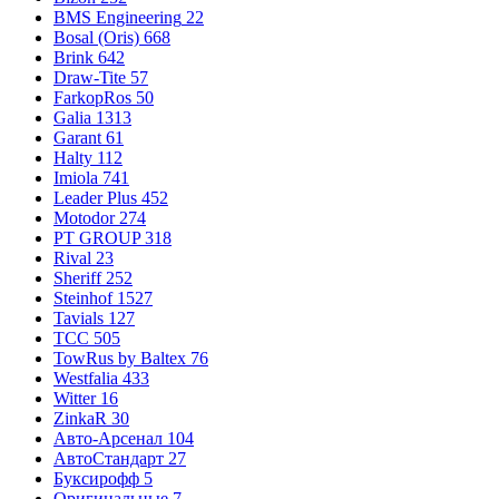
BMS Engineering
22
Bosal (Oris)
668
Brink
642
Draw-Tite
57
FarkopRos
50
Galia
1313
Garant
61
Halty
112
Imiola
741
Leader Plus
452
Motodor
274
PT GROUP
318
Rival
23
Sheriff
252
Steinhof
1527
Tavials
127
TCC
505
TowRus by Baltex
76
Westfalia
433
Witter
16
ZinkaR
30
Авто-Арсенал
104
АвтоСтандарт
27
Буксирофф
5
Оригинальные
7