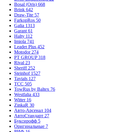
Bosal (Oris)
668
Brink
642
Draw-Tite
57
FarkopRos
50
Galia
1313
Garant
61
Halty
112
Imiola
741
Leader Plus
452
Motodor
274
PT GROUP
318
Rival
23
Sheriff
252
Steinhof
1527
Tavials
127
TCC
505
TowRus by Baltex
76
Westfalia
433
Witter
16
ZinkaR
30
Авто-Арсенал
104
АвтоСтандарт
27
Буксирофф
5
Оригинальные
7
РИФ
16