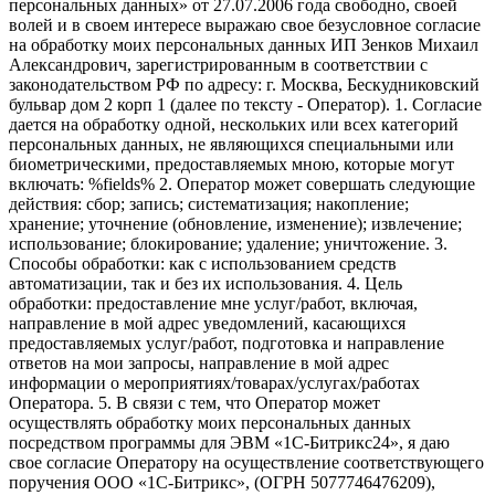
персональных данных» от 27.07.2006 года свободно, своей
волей и в своем интересе выражаю свое безусловное согласие
на обработку моих персональных данных ИП Зенков Михаил
Александрович, зарегистрированным в соответствии с
законодательством РФ по адресу: г. Москва, Бескудниковский
бульвар дом 2 корп 1 (далее по тексту - Оператор). 1. Согласие
дается на обработку одной, нескольких или всех категорий
персональных данных, не являющихся специальными или
биометрическими, предоставляемых мною, которые могут
включать: %fields% 2. Оператор может совершать следующие
действия: сбор; запись; систематизация; накопление;
хранение; уточнение (обновление, изменение); извлечение;
использование; блокирование; удаление; уничтожение. 3.
Способы обработки: как с использованием средств
автоматизации, так и без их использования. 4. Цель
обработки: предоставление мне услуг/работ, включая,
направление в мой адрес уведомлений, касающихся
предоставляемых услуг/работ, подготовка и направление
ответов на мои запросы, направление в мой адрес
информации о мероприятиях/товарах/услугах/работах
Оператора. 5. В связи с тем, что Оператор может
осуществлять обработку моих персональных данных
посредством программы для ЭВМ «1С-Битрикс24», я даю
свое согласие Оператору на осуществление соответствующего
поручения ООО «1С-Битрикс», (ОГРН 5077746476209),