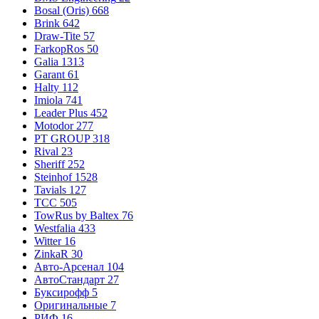
Bosal (Oris)
668
Brink
642
Draw-Tite
57
FarkopRos
50
Galia
1313
Garant
61
Halty
112
Imiola
741
Leader Plus
452
Motodor
277
PT GROUP
318
Rival
23
Sheriff
252
Steinhof
1528
Tavials
127
TCC
505
TowRus by Baltex
76
Westfalia
433
Witter
16
ZinkaR
30
Авто-Арсенал
104
АвтоСтандарт
27
Буксирофф
5
Оригинальные
7
РИФ
16