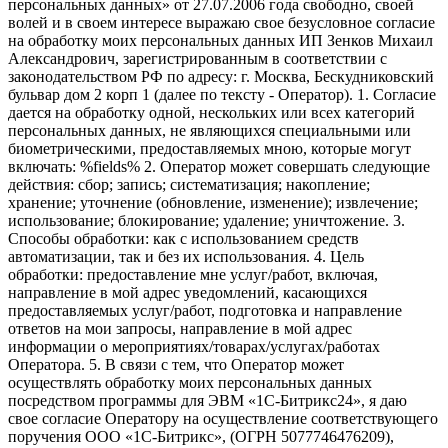
персональных данных» от 27.07.2006 года свободно, своей
волей и в своем интересе выражаю свое безусловное согласие
на обработку моих персональных данных ИП Зенков Михаил
Александрович, зарегистрированным в соответствии с
законодательством РФ по адресу: г. Москва, Бескудниковский
бульвар дом 2 корп 1 (далее по тексту - Оператор). 1. Согласие
дается на обработку одной, нескольких или всех категорий
персональных данных, не являющихся специальными или
биометрическими, предоставляемых мною, которые могут
включать: %fields% 2. Оператор может совершать следующие
действия: сбор; запись; систематизация; накопление;
хранение; уточнение (обновление, изменение); извлечение;
использование; блокирование; удаление; уничтожение. 3.
Способы обработки: как с использованием средств
автоматизации, так и без их использования. 4. Цель
обработки: предоставление мне услуг/работ, включая,
направление в мой адрес уведомлений, касающихся
предоставляемых услуг/работ, подготовка и направление
ответов на мои запросы, направление в мой адрес
информации о мероприятиях/товарах/услугах/работах
Оператора. 5. В связи с тем, что Оператор может
осуществлять обработку моих персональных данных
посредством программы для ЭВМ «1С-Битрикс24», я даю
свое согласие Оператору на осуществление соответствующего
поручения ООО «1С-Битрикс», (ОГРН 5077746476209),