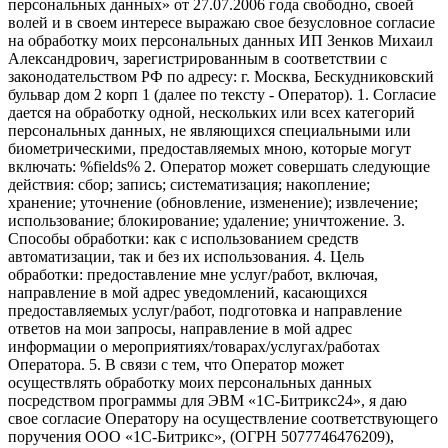
персональных данных» от 27.07.2006 года свободно, своей
волей и в своем интересе выражаю свое безусловное согласие
на обработку моих персональных данных ИП Зенков Михаил
Александрович, зарегистрированным в соответствии с
законодательством РФ по адресу: г. Москва, Бескудниковский
бульвар дом 2 корп 1 (далее по тексту - Оператор). 1. Согласие
дается на обработку одной, нескольких или всех категорий
персональных данных, не являющихся специальными или
биометрическими, предоставляемых мною, которые могут
включать: %fields% 2. Оператор может совершать следующие
действия: сбор; запись; систематизация; накопление;
хранение; уточнение (обновление, изменение); извлечение;
использование; блокирование; удаление; уничтожение. 3.
Способы обработки: как с использованием средств
автоматизации, так и без их использования. 4. Цель
обработки: предоставление мне услуг/работ, включая,
направление в мой адрес уведомлений, касающихся
предоставляемых услуг/работ, подготовка и направление
ответов на мои запросы, направление в мой адрес
информации о мероприятиях/товарах/услугах/работах
Оператора. 5. В связи с тем, что Оператор может
осуществлять обработку моих персональных данных
посредством программы для ЭВМ «1С-Битрикс24», я даю
свое согласие Оператору на осуществление соответствующего
поручения ООО «1С-Битрикс», (ОГРН 5077746476209),