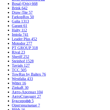
Bosal (Oris)
668
Brink
642
Draw-Tite
57
FarkopRos
50
Galia
1313
Garant
61
Halty
112
Imiola
741
Leader Plus
452
Motodor
277
PT GROUP
318
Rival
23
Sheriff
252
Steinhof
1528
Tavials
127
TCC
505
TowRus by Baltex
76
Westfalia
433
Witter
16
ZinkaR
30
Авто-Арсенал
104
АвтоСтандарт
27
Буксирофф
5
Оригинальные
7
РИФ
16