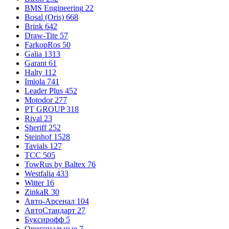
BMS Engineering
22
Bosal (Oris)
668
Brink
642
Draw-Tite
57
FarkopRos
50
Galia
1313
Garant
61
Halty
112
Imiola
741
Leader Plus
452
Motodor
277
PT GROUP
318
Rival
23
Sheriff
252
Steinhof
1528
Tavials
127
TCC
505
TowRus by Baltex
76
Westfalia
433
Witter
16
ZinkaR
30
Авто-Арсенал
104
АвтоСтандарт
27
Буксирофф
5
Оригинальные
7