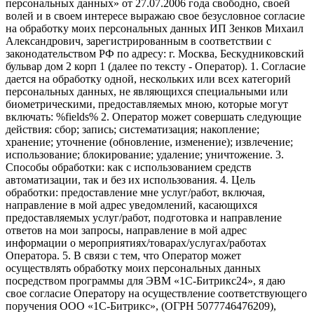
персональных данных» от 27.07.2006 года свободно, своей
волей и в своем интересе выражаю свое безусловное согласие
на обработку моих персональных данных ИП Зенков Михаил
Александрович, зарегистрированным в соответствии с
законодательством РФ по адресу: г. Москва, Бескудниковский
бульвар дом 2 корп 1 (далее по тексту - Оператор). 1. Согласие
дается на обработку одной, нескольких или всех категорий
персональных данных, не являющихся специальными или
биометрическими, предоставляемых мною, которые могут
включать: %fields% 2. Оператор может совершать следующие
действия: сбор; запись; систематизация; накопление;
хранение; уточнение (обновление, изменение); извлечение;
использование; блокирование; удаление; уничтожение. 3.
Способы обработки: как с использованием средств
автоматизации, так и без их использования. 4. Цель
обработки: предоставление мне услуг/работ, включая,
направление в мой адрес уведомлений, касающихся
предоставляемых услуг/работ, подготовка и направление
ответов на мои запросы, направление в мой адрес
информации о мероприятиях/товарах/услугах/работах
Оператора. 5. В связи с тем, что Оператор может
осуществлять обработку моих персональных данных
посредством программы для ЭВМ «1С-Битрикс24», я даю
свое согласие Оператору на осуществление соответствующего
поручения ООО «1С-Битрикс», (ОГРН 5077746476209),