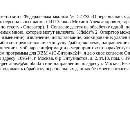
ветствии с Федеральным законом № 152-ФЗ «О персональных дан
оих персональных данных ИП Зенков Михаил Александрович, зар
е по тексту - Оператор). 1. Согласие дается на обработку одной,
ых мною, которые могут включать: %fields% 2. Оператор может
, изменение); извлечение; использование; блокирование; удален
бработки: предоставление мне услуг/работ, включая, направлени
авление в мой адрес информации о мероприятиях/товарах/услугах
ом программы для ЭВМ «1С-Битрикс24», я даю свое согласие О
ресу: 109544, г. Москва, б-р Энтузиастов, д. 2, эт.13, пом. 8-1
ес abuse@autobud.ru или направления по адресу г. Москва, Беск
 продолжить обработку персональных данных без моего согласи