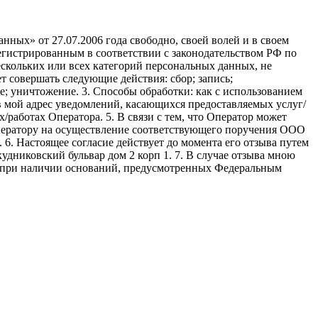
ных» от 27.07.2006 года свободно, своей волей и в своем
егистрированным в соответствии с законодательством РФ по
 нескольких или всех категорий персональных данных, не
 совершать следующие действия: сбор; запись;
ие; уничтожение. 3. Способы обработки: как с использованием
е в мой адрес уведомлений, касающихся предоставляемых услуг/
/работах Оператора. 5. В связи с тем, что Оператор может
ператору на осуществление соответствующего поручения ООО
9. 6. Настоящее согласие действует до момента его отзыва путем
удниковский бульвар дом 2 корп 1. 7. В случае отзыва мною
я при наличии оснований, предусмотренных Федеральным