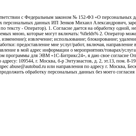
ветствии с Федеральным законом № 152-ФЗ «О персональных дан
оих персональных данных ИП Зенков Михаил Александрович, зар
е по тексту - Оператор). 1. Согласие дается на обработку одной,
ых мною, которые могут включать: %fields% 2. Оператор может
, изменение); извлечение; использование; блокирование; удален
бработки: предоставление мне услуг/работ, включая, направлени
авление в мой адрес информации о мероприятиях/товарах/услугах
ом программы для ЭВМ «1С-Битрикс24», я даю свое согласие О
ресу: 109544, г. Москва, б-р Энтузиастов, д. 2, эт.13, пом. 8-1
ес abuse@autobud.ru или направления по адресу г. Москва, Беск
 продолжить обработку персональных данных без моего согласи