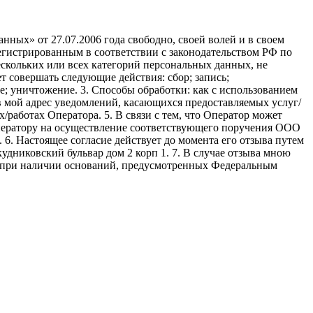
ных» от 27.07.2006 года свободно, своей волей и в своем
егистрированным в соответствии с законодательством РФ по
 нескольких или всех категорий персональных данных, не
 совершать следующие действия: сбор; запись;
ие; уничтожение. 3. Способы обработки: как с использованием
е в мой адрес уведомлений, касающихся предоставляемых услуг/
/работах Оператора. 5. В связи с тем, что Оператор может
ператору на осуществление соответствующего поручения ООО
9. 6. Настоящее согласие действует до момента его отзыва путем
удниковский бульвар дом 2 корп 1. 7. В случае отзыва мною
я при наличии оснований, предусмотренных Федеральным