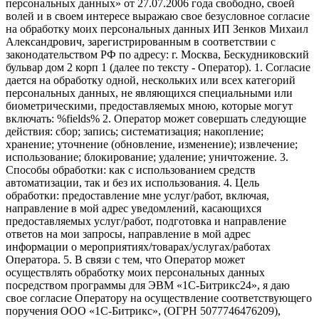
персональных данных» от 27.07.2006 года свободно, своей
волей и в своем интересе выражаю свое безусловное согласие
на обработку моих персональных данных ИП Зенков Михаил
Александрович, зарегистрированным в соответствии с
законодательством РФ по адресу: г. Москва, Бескудниковский
бульвар дом 2 корп 1 (далее по тексту - Оператор). 1. Согласие
дается на обработку одной, нескольких или всех категорий
персональных данных, не являющихся специальными или
биометрическими, предоставляемых мною, которые могут
включать: %fields% 2. Оператор может совершать следующие
действия: сбор; запись; систематизация; накопление;
хранение; уточнение (обновление, изменение); извлечение;
использование; блокирование; удаление; уничтожение. 3.
Способы обработки: как с использованием средств
автоматизации, так и без их использования. 4. Цель
обработки: предоставление мне услуг/работ, включая,
направление в мой адрес уведомлений, касающихся
предоставляемых услуг/работ, подготовка и направление
ответов на мои запросы, направление в мой адрес
информации о мероприятиях/товарах/услугах/работах
Оператора. 5. В связи с тем, что Оператор может
осуществлять обработку моих персональных данных
посредством программы для ЭВМ «1С-Битрикс24», я даю
свое согласие Оператору на осуществление соответствующего
поручения ООО «1С-Битрикс», (ОГРН 5077746476209),