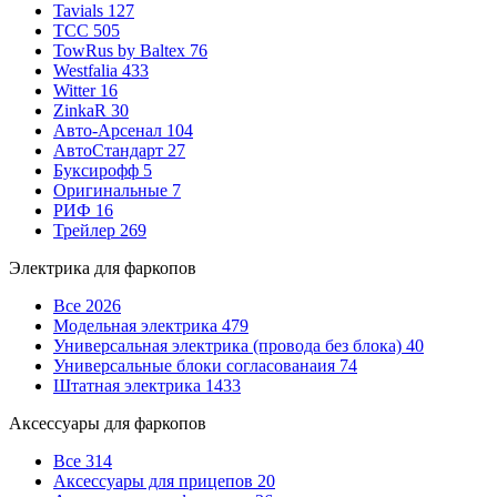
Tavials
127
TCC
505
TowRus by Baltex
76
Westfalia
433
Witter
16
ZinkaR
30
Авто-Арсенал
104
АвтоСтандарт
27
Буксирофф
5
Оригинальные
7
РИФ
16
Трейлер
269
Электрика для фаркопов
Все
2026
Модельная электрика
479
Универсальная электрика (провода без блока)
40
Универсальные блоки согласованаия
74
Штатная электрика
1433
Аксессуары для фаркопов
Все
314
Аксессуары для прицепов
20