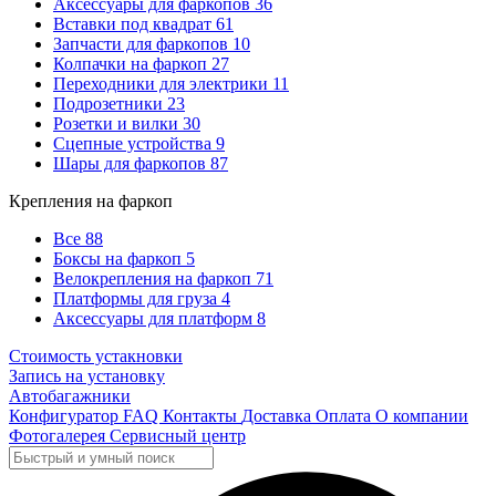
Аксессуары для фаркопов
36
Вставки под квадрат
61
Запчасти для фаркопов
10
Колпачки на фаркоп
27
Переходники для электрики
11
Подрозетники
23
Розетки и вилки
30
Сцепные устройства
9
Шары для фаркопов
87
Крепления на фаркоп
Все
88
Боксы на фаркоп
5
Велокрепления на фаркоп
71
Платформы для груза
4
Аксессуары для платформ
8
Стоимость устакновки
Запись на установку
Автобагажники
Конфигуратор
FAQ
Контакты
Доставка
Оплата
О компании
Фотогалерея
Сервисный центр