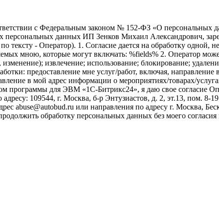
ветствии с Федеральным законом № 152-ФЗ «О персональных дан
оих персональных данных ИП Зенков Михаил Александрович, зар
е по тексту - Оператор). 1. Согласие дается на обработку одной,
ых мною, которые могут включать: %fields% 2. Оператор может
, изменение); извлечение; использование; блокирование; удален
бработки: предоставление мне услуг/работ, включая, направлени
авление в мой адрес информации о мероприятиях/товарах/услугах
ом программы для ЭВМ «1С-Битрикс24», я даю свое согласие О
ресу: 109544, г. Москва, б-р Энтузиастов, д. 2, эт.13, пом. 8-1
ес abuse@autobud.ru или направления по адресу г. Москва, Беск
 продолжить обработку персональных данных без моего согласи