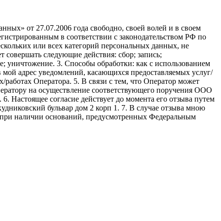
ных» от 27.07.2006 года свободно, своей волей и в своем
егистрированным в соответствии с законодательством РФ по
 нескольких или всех категорий персональных данных, не
 совершать следующие действия: сбор; запись;
ие; уничтожение. 3. Способы обработки: как с использованием
е в мой адрес уведомлений, касающихся предоставляемых услуг/
/работах Оператора. 5. В связи с тем, что Оператор может
ператору на осуществление соответствующего поручения ООО
9. 6. Настоящее согласие действует до момента его отзыва путем
удниковский бульвар дом 2 корп 1. 7. В случае отзыва мною
я при наличии оснований, предусмотренных Федеральным