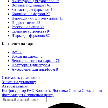
Аксессуары для фаркопов
36
Вставки под квадрат
61
Запчасти для фаркопов
10
Колпачки на фаркоп
27
Переходники для электрики
11
Подрозетники
23
Розетки и вилки
30
Сцепные устройства
9
Шары для фаркопов
87
Крепления на фаркоп
Все
88
Боксы на фаркоп
5
Велокрепления на фаркоп
71
Платформы для груза
4
Аксессуары для платформ
8
Стоимость устакновки
Запись на установку
Автобагажники
Конфигуратор
FAQ
Контакты
Доставка
Оплата
О компании
Фотогалерея
Сервисный центр