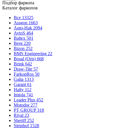
Подбор фаркопа
Каталог фаркопов
Все
13325
Aragon
1663
Auto-Hak
2094
AvtoS
464
Baltex
501
Berg
220
Bizon
252
BMS Engineering
22
Bosal (Oris)
668
Brink
642
Draw-Tite
57
FarkopRos
50
Galia
1313
Garant
61
Halty
112
Imiola
741
Leader Plus
452
Motodor
277
PT GROUP
318
Rival
23
Sheriff
252
Steinhof
1528