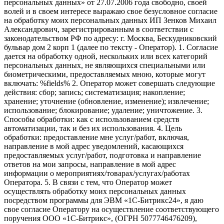
персональных данных» от 27.07.2006 года свободно, своей
волей и в своем интересе выражаю свое безусловное согласие
на обработку моих персональных данных ИП Зенков Михаил
Александрович, зарегистрированным в соответствии с
законодательством РФ по адресу: г. Москва, Бескудниковский
бульвар дом 2 корп 1 (далее по тексту - Оператор). 1. Согласие
дается на обработку одной, нескольких или всех категорий
персональных данных, не являющихся специальными или
биометрическими, предоставляемых мною, которые могут
включать: %fields% 2. Оператор может совершать следующие
действия: сбор; запись; систематизация; накопление;
хранение; уточнение (обновление, изменение); извлечение;
использование; блокирование; удаление; уничтожение. 3.
Способы обработки: как с использованием средств
автоматизации, так и без их использования. 4. Цель
обработки: предоставление мне услуг/работ, включая,
направление в мой адрес уведомлений, касающихся
предоставляемых услуг/работ, подготовка и направление
ответов на мои запросы, направление в мой адрес
информации о мероприятиях/товарах/услугах/работах
Оператора. 5. В связи с тем, что Оператор может
осуществлять обработку моих персональных данных
посредством программы для ЭВМ «1С-Битрикс24», я даю
свое согласие Оператору на осуществление соответствующего
поручения ООО «1С-Битрикс», (ОГРН 5077746476209),