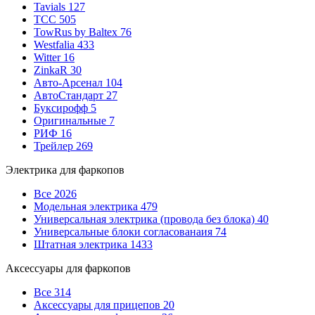
Tavials
127
TCC
505
TowRus by Baltex
76
Westfalia
433
Witter
16
ZinkaR
30
Авто-Арсенал
104
АвтоСтандарт
27
Буксирофф
5
Оригинальные
7
РИФ
16
Трейлер
269
Электрика для фаркопов
Все
2026
Модельная электрика
479
Универсальная электрика (провода без блока)
40
Универсальные блоки согласованаия
74
Штатная электрика
1433
Аксессуары для фаркопов
Все
314
Аксессуары для прицепов
20