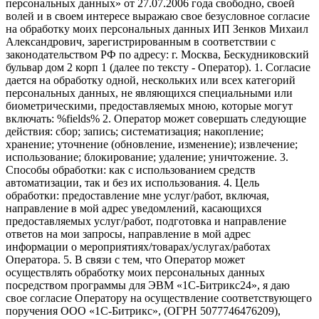
персональных данных» от 27.07.2006 года свободно, своей
волей и в своем интересе выражаю свое безусловное согласие
на обработку моих персональных данных ИП Зенков Михаил
Александрович, зарегистрированным в соответствии с
законодательством РФ по адресу: г. Москва, Бескудниковский
бульвар дом 2 корп 1 (далее по тексту - Оператор). 1. Согласие
дается на обработку одной, нескольких или всех категорий
персональных данных, не являющихся специальными или
биометрическими, предоставляемых мною, которые могут
включать: %fields% 2. Оператор может совершать следующие
действия: сбор; запись; систематизация; накопление;
хранение; уточнение (обновление, изменение); извлечение;
использование; блокирование; удаление; уничтожение. 3.
Способы обработки: как с использованием средств
автоматизации, так и без их использования. 4. Цель
обработки: предоставление мне услуг/работ, включая,
направление в мой адрес уведомлений, касающихся
предоставляемых услуг/работ, подготовка и направление
ответов на мои запросы, направление в мой адрес
информации о мероприятиях/товарах/услугах/работах
Оператора. 5. В связи с тем, что Оператор может
осуществлять обработку моих персональных данных
посредством программы для ЭВМ «1С-Битрикс24», я даю
свое согласие Оператору на осуществление соответствующего
поручения ООО «1С-Битрикс», (ОГРН 5077746476209),