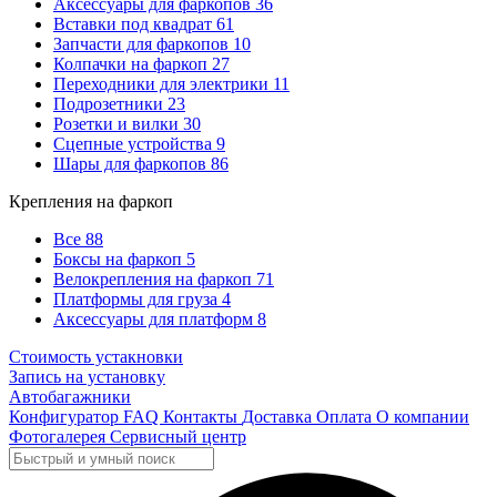
Аксессуары для фаркопов
36
Вставки под квадрат
61
Запчасти для фаркопов
10
Колпачки на фаркоп
27
Переходники для электрики
11
Подрозетники
23
Розетки и вилки
30
Сцепные устройства
9
Шары для фаркопов
86
Крепления на фаркоп
Все
88
Боксы на фаркоп
5
Велокрепления на фаркоп
71
Платформы для груза
4
Аксессуары для платформ
8
Стоимость устакновки
Запись на установку
Автобагажники
Конфигуратор
FAQ
Контакты
Доставка
Оплата
О компании
Фотогалерея
Сервисный центр