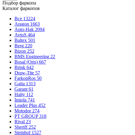
Подбор фаркопа
Каталог фаркопов
Все
13224
Aragon
1663
Auto-Hak
2094
AvtoS
464
Baltex
501
Berg
220
Bizon
252
BMS Engineering
22
Bosal (Oris)
667
Brink
642
Draw-Tite
57
FarkopRos
50
Galia
1313
Garant
61
Halty
112
Imiola
741
Leader Plus
452
Motodor
274
PT GROUP
318
Rival
23
Sheriff
252
Steinhof
1527