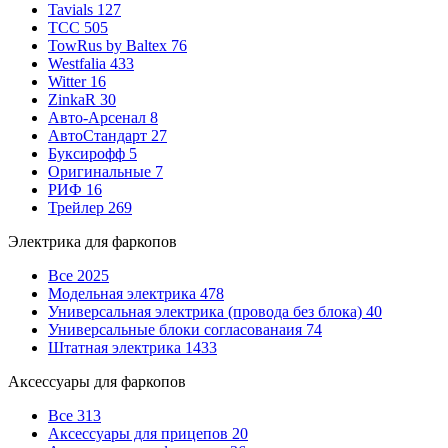
Tavials
127
TCC
505
TowRus by Baltex
76
Westfalia
433
Witter
16
ZinkaR
30
Авто-Арсенал
8
АвтоСтандарт
27
Буксирофф
5
Оригинальные
7
РИФ
16
Трейлер
269
Электрика для фаркопов
Все
2025
Модельная электрика
478
Универсальная электрика (провода без блока)
40
Универсальные блоки согласованаия
74
Штатная электрика
1433
Аксессуары для фаркопов
Все
313
Аксессуары для прицепов
20