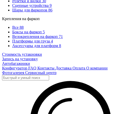
Розетки и вилки
30
Сцепные устройства
9
Шары для фаркопов
86
Крепления на фаркоп
Все
88
Боксы на фаркоп
5
Велокрепления на фаркоп
71
Платформы для груза
4
Аксессуары для платформ
8
Стоимость устакновки
Запись на установку
Автобагажники
Конфигуратор
FAQ
Контакты
Доставка
Оплата
О компании
Фотогалерея
Сервисный центр