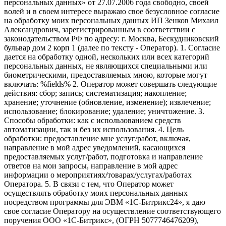
персональных данных» от 27.07.2006 года свободно, своей
волей и в своем интересе выражаю свое безусловное согласие
на обработку моих персональных данных ИП Зенков Михаил
Александрович, зарегистрированным в соответствии с
законодательством РФ по адресу: г. Москва, Бескудниковский
бульвар дом 2 корп 1 (далее по тексту - Оператор). 1. Согласие
дается на обработку одной, нескольких или всех категорий
персональных данных, не являющихся специальными или
биометрическими, предоставляемых мною, которые могут
включать: %fields% 2. Оператор может совершать следующие
действия: сбор; запись; систематизация; накопление;
хранение; уточнение (обновление, изменение); извлечение;
использование; блокирование; удаление; уничтожение. 3.
Способы обработки: как с использованием средств
автоматизации, так и без их использования. 4. Цель
обработки: предоставление мне услуг/работ, включая,
направление в мой адрес уведомлений, касающихся
предоставляемых услуг/работ, подготовка и направление
ответов на мои запросы, направление в мой адрес
информации о мероприятиях/товарах/услугах/работах
Оператора. 5. В связи с тем, что Оператор может
осуществлять обработку моих персональных данных
посредством программы для ЭВМ «1С-Битрикс24», я даю
свое согласие Оператору на осуществление соответствующего
поручения ООО «1С-Битрикс», (ОГРН 5077746476209),