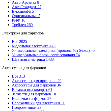
Авто-Арсенал
8
АвтоСтандарт
27
Буксирофф
5
Оригинальные
7
РИФ
16
Трейлер
269
Электрика для фаркопов
Все
2025
Модельная электрика
478
Универсальная электрика (провода без блока)
40
Универсальные блоки согласованаия
74
Штатная электрика
1433
Аксессуары для фаркопов
Все
313
Аксессуары для прицепов
20
Аксессуары для фаркопов
36
Вставки под квадрат
61
Запчасти для фаркопов
10
Колпачки на фаркоп
27
Переходники для электрики
11
Подрозетники
23