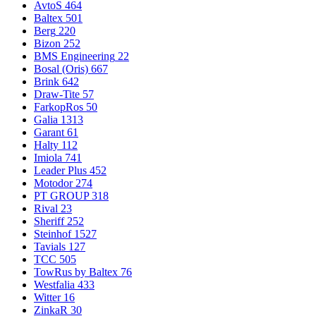
AvtoS
464
Baltex
501
Berg
220
Bizon
252
BMS Engineering
22
Bosal (Oris)
667
Brink
642
Draw-Tite
57
FarkopRos
50
Galia
1313
Garant
61
Halty
112
Imiola
741
Leader Plus
452
Motodor
274
PT GROUP
318
Rival
23
Sheriff
252
Steinhof
1527
Tavials
127
TCC
505
TowRus by Baltex
76
Westfalia
433
Witter
16
ZinkaR
30