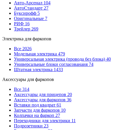
Авто-Арсенал
104
АвтоСтандарт
27
Буксирофф
5
Оригинальные
7
РИФ
16
Трейлер
269
Электрика для фаркопов
Все
2026
Модельная электрика
479
Универсальная электрика (провода без блока)
40
Универсальные блоки согласованаия
74
Штатная электрика
1433
Аксессуары для фаркопов
Все
314
Аксессуары для прицепов
20
Аксессуары для фаркопов
36
Вставки под квадрат
61
Запчасти для фаркопов
10
Колпачки на фаркоп
27
Переходники для электрики
11
Подрозетники
23