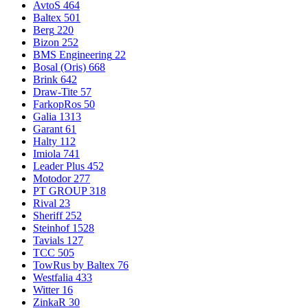
AvtoS
464
Baltex
501
Berg
220
Bizon
252
BMS Engineering
22
Bosal (Oris)
668
Brink
642
Draw-Tite
57
FarkopRos
50
Galia
1313
Garant
61
Halty
112
Imiola
741
Leader Plus
452
Motodor
277
PT GROUP
318
Rival
23
Sheriff
252
Steinhof
1528
Tavials
127
TCC
505
TowRus by Baltex
76
Westfalia
433
Witter
16
ZinkaR
30