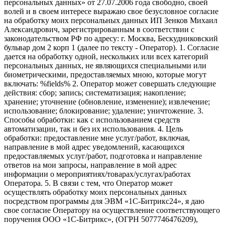
персональных данных» от 27.07.2006 года свободно, своей
волей и в своем интересе выражаю свое безусловное согласие
на обработку моих персональных данных ИП Зенков Михаил
Александрович, зарегистрированным в соответствии с
законодательством РФ по адресу: г. Москва, Бескудниковский
бульвар дом 2 корп 1 (далее по тексту - Оператор). 1. Согласие
дается на обработку одной, нескольких или всех категорий
персональных данных, не являющихся специальными или
биометрическими, предоставляемых мною, которые могут
включать: %fields% 2. Оператор может совершать следующие
действия: сбор; запись; систематизация; накопление;
хранение; уточнение (обновление, изменение); извлечение;
использование; блокирование; удаление; уничтожение. 3.
Способы обработки: как с использованием средств
автоматизации, так и без их использования. 4. Цель
обработки: предоставление мне услуг/работ, включая,
направление в мой адрес уведомлений, касающихся
предоставляемых услуг/работ, подготовка и направление
ответов на мои запросы, направление в мой адрес
информации о мероприятиях/товарах/услугах/работах
Оператора. 5. В связи с тем, что Оператор может
осуществлять обработку моих персональных данных
посредством программы для ЭВМ «1С-Битрикс24», я даю
свое согласие Оператору на осуществление соответствующего
поручения ООО «1С-Битрикс», (ОГРН 5077746476209),