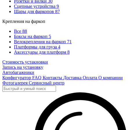
Розетки и вилки
30
Сцепные устройства
9
Шары для фаркопов
87
Крепления на фаркоп
Все
88
Боксы на фаркоп
5
Велокрепления на фаркоп
71
Платформы для груза
4
Аксессуары для платформ
8
Стоимость устакновки
Запись на установку
Автобагажники
Конфигуратор
FAQ
Контакты
Доставка
Оплата
О компании
Фотогалерея
Сервисный центр