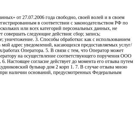
ных» от 27.07.2006 года свободно, своей волей и в своем
егистрированным в соответствии с законодательством РФ по
 нескольких или всех категорий персональных данных, не
 совершать следующие действия: сбор; запись;
ие; уничтожение. 3. Способы обработки: как с использованием
е в мой адрес уведомлений, касающихся предоставляемых услуг/
/работах Оператора. 5. В связи с тем, что Оператор может
ператору на осуществление соответствующего поручения ООО
9. 6. Настоящее согласие действует до момента его отзыва путем
удниковский бульвар дом 2 корп 1. 7. В случае отзыва мною
я при наличии оснований, предусмотренных Федеральным