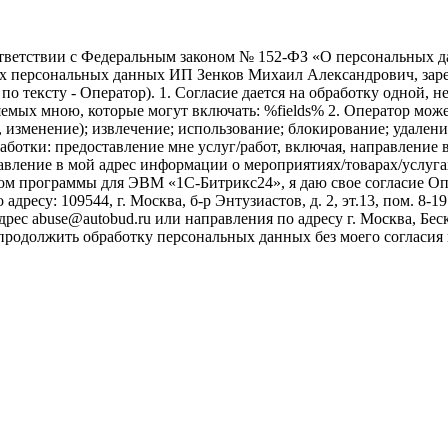
ветствии с Федеральным законом № 152-ФЗ «О персональных дан
оих персональных данных ИП Зенков Михаил Александрович, зар
е по тексту - Оператор). 1. Согласие дается на обработку одной,
ых мною, которые могут включать: %fields% 2. Оператор может
, изменение); извлечение; использование; блокирование; удален
бработки: предоставление мне услуг/работ, включая, направлени
авление в мой адрес информации о мероприятиях/товарах/услугах
ом программы для ЭВМ «1С-Битрикс24», я даю свое согласие О
ресу: 109544, г. Москва, б-р Энтузиастов, д. 2, эт.13, пом. 8-1
ес abuse@autobud.ru или направления по адресу г. Москва, Беск
 продолжить обработку персональных данных без моего согласи