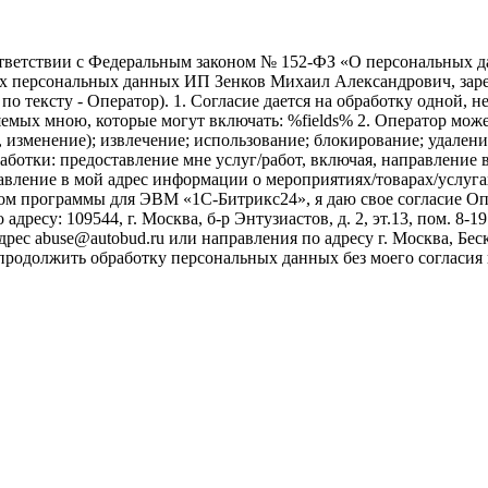
ветствии с Федеральным законом № 152-ФЗ «О персональных дан
оих персональных данных ИП Зенков Михаил Александрович, зар
е по тексту - Оператор). 1. Согласие дается на обработку одной,
ых мною, которые могут включать: %fields% 2. Оператор может
, изменение); извлечение; использование; блокирование; удален
бработки: предоставление мне услуг/работ, включая, направлени
авление в мой адрес информации о мероприятиях/товарах/услугах
ом программы для ЭВМ «1С-Битрикс24», я даю свое согласие О
ресу: 109544, г. Москва, б-р Энтузиастов, д. 2, эт.13, пом. 8-1
ес abuse@autobud.ru или направления по адресу г. Москва, Беск
 продолжить обработку персональных данных без моего согласи