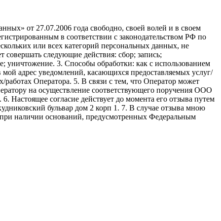
ных» от 27.07.2006 года свободно, своей волей и в своем
егистрированным в соответствии с законодательством РФ по
 нескольких или всех категорий персональных данных, не
 совершать следующие действия: сбор; запись;
ие; уничтожение. 3. Способы обработки: как с использованием
е в мой адрес уведомлений, касающихся предоставляемых услуг/
/работах Оператора. 5. В связи с тем, что Оператор может
ператору на осуществление соответствующего поручения ООО
9. 6. Настоящее согласие действует до момента его отзыва путем
удниковский бульвар дом 2 корп 1. 7. В случае отзыва мною
я при наличии оснований, предусмотренных Федеральным