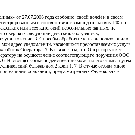
ных» от 27.07.2006 года свободно, своей волей и в своем
егистрированным в соответствии с законодательством РФ по
 нескольких или всех категорий персональных данных, не
 совершать следующие действия: сбор; запись;
ие; уничтожение. 3. Способы обработки: как с использованием
е в мой адрес уведомлений, касающихся предоставляемых услуг/
/работах Оператора. 5. В связи с тем, что Оператор может
ператору на осуществление соответствующего поручения ООО
9. 6. Настоящее согласие действует до момента его отзыва путем
удниковский бульвар дом 2 корп 1. 7. В случае отзыва мною
я при наличии оснований, предусмотренных Федеральным