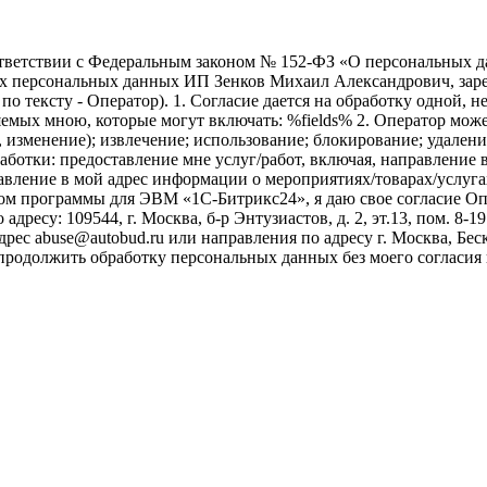
ветствии с Федеральным законом № 152-ФЗ «О персональных дан
оих персональных данных ИП Зенков Михаил Александрович, зар
е по тексту - Оператор). 1. Согласие дается на обработку одной,
ых мною, которые могут включать: %fields% 2. Оператор может
, изменение); извлечение; использование; блокирование; удален
бработки: предоставление мне услуг/работ, включая, направлени
авление в мой адрес информации о мероприятиях/товарах/услугах
ом программы для ЭВМ «1С-Битрикс24», я даю свое согласие О
ресу: 109544, г. Москва, б-р Энтузиастов, д. 2, эт.13, пом. 8-1
ес abuse@autobud.ru или направления по адресу г. Москва, Беск
 продолжить обработку персональных данных без моего согласи