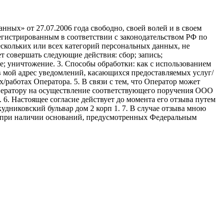
ных» от 27.07.2006 года свободно, своей волей и в своем
егистрированным в соответствии с законодательством РФ по
 нескольких или всех категорий персональных данных, не
 совершать следующие действия: сбор; запись;
ие; уничтожение. 3. Способы обработки: как с использованием
е в мой адрес уведомлений, касающихся предоставляемых услуг/
/работах Оператора. 5. В связи с тем, что Оператор может
ператору на осуществление соответствующего поручения ООО
9. 6. Настоящее согласие действует до момента его отзыва путем
удниковский бульвар дом 2 корп 1. 7. В случае отзыва мною
я при наличии оснований, предусмотренных Федеральным