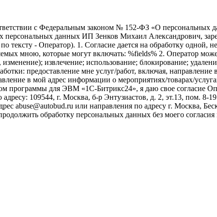
ветствии с Федеральным законом № 152-ФЗ «О персональных дан
оих персональных данных ИП Зенков Михаил Александрович, зар
е по тексту - Оператор). 1. Согласие дается на обработку одной,
ых мною, которые могут включать: %fields% 2. Оператор может
, изменение); извлечение; использование; блокирование; удален
бработки: предоставление мне услуг/работ, включая, направлени
авление в мой адрес информации о мероприятиях/товарах/услугах
ом программы для ЭВМ «1С-Битрикс24», я даю свое согласие О
ресу: 109544, г. Москва, б-р Энтузиастов, д. 2, эт.13, пом. 8-1
ес abuse@autobud.ru или направления по адресу г. Москва, Беск
 продолжить обработку персональных данных без моего согласи