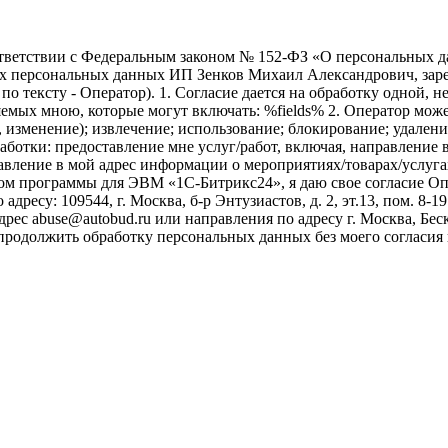
ветствии с Федеральным законом № 152-ФЗ «О персональных дан
оих персональных данных ИП Зенков Михаил Александрович, зар
е по тексту - Оператор). 1. Согласие дается на обработку одной,
ых мною, которые могут включать: %fields% 2. Оператор может
, изменение); извлечение; использование; блокирование; удален
бработки: предоставление мне услуг/работ, включая, направлени
авление в мой адрес информации о мероприятиях/товарах/услугах
ом программы для ЭВМ «1С-Битрикс24», я даю свое согласие О
ресу: 109544, г. Москва, б-р Энтузиастов, д. 2, эт.13, пом. 8-1
ес abuse@autobud.ru или направления по адресу г. Москва, Беск
 продолжить обработку персональных данных без моего согласи