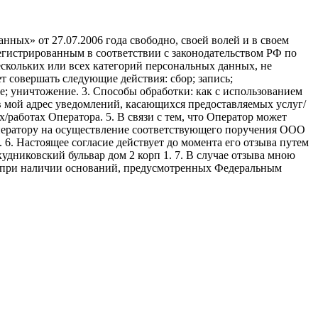
ных» от 27.07.2006 года свободно, своей волей и в своем
егистрированным в соответствии с законодательством РФ по
 нескольких или всех категорий персональных данных, не
 совершать следующие действия: сбор; запись;
ие; уничтожение. 3. Способы обработки: как с использованием
е в мой адрес уведомлений, касающихся предоставляемых услуг/
/работах Оператора. 5. В связи с тем, что Оператор может
ператору на осуществление соответствующего поручения ООО
9. 6. Настоящее согласие действует до момента его отзыва путем
удниковский бульвар дом 2 корп 1. 7. В случае отзыва мною
я при наличии оснований, предусмотренных Федеральным