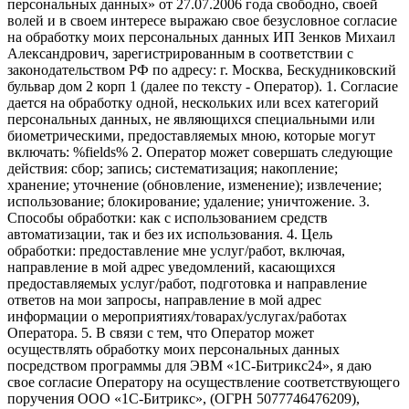
персональных данных» от 27.07.2006 года свободно, своей
волей и в своем интересе выражаю свое безусловное согласие
на обработку моих персональных данных ИП Зенков Михаил
Александрович, зарегистрированным в соответствии с
законодательством РФ по адресу: г. Москва, Бескудниковский
бульвар дом 2 корп 1 (далее по тексту - Оператор). 1. Согласие
дается на обработку одной, нескольких или всех категорий
персональных данных, не являющихся специальными или
биометрическими, предоставляемых мною, которые могут
включать: %fields% 2. Оператор может совершать следующие
действия: сбор; запись; систематизация; накопление;
хранение; уточнение (обновление, изменение); извлечение;
использование; блокирование; удаление; уничтожение. 3.
Способы обработки: как с использованием средств
автоматизации, так и без их использования. 4. Цель
обработки: предоставление мне услуг/работ, включая,
направление в мой адрес уведомлений, касающихся
предоставляемых услуг/работ, подготовка и направление
ответов на мои запросы, направление в мой адрес
информации о мероприятиях/товарах/услугах/работах
Оператора. 5. В связи с тем, что Оператор может
осуществлять обработку моих персональных данных
посредством программы для ЭВМ «1С-Битрикс24», я даю
свое согласие Оператору на осуществление соответствующего
поручения ООО «1С-Битрикс», (ОГРН 5077746476209),