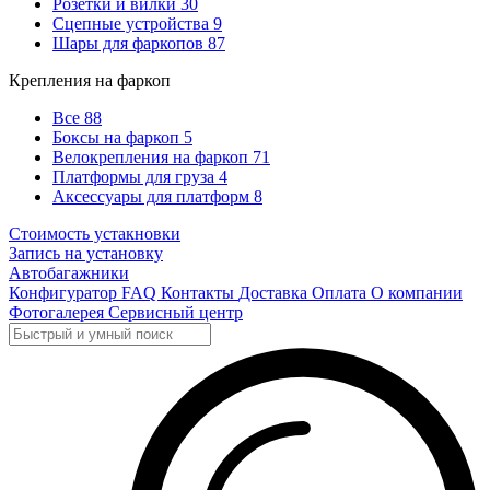
Розетки и вилки
30
Сцепные устройства
9
Шары для фаркопов
87
Крепления на фаркоп
Все
88
Боксы на фаркоп
5
Велокрепления на фаркоп
71
Платформы для груза
4
Аксессуары для платформ
8
Стоимость устакновки
Запись на установку
Автобагажники
Конфигуратор
FAQ
Контакты
Доставка
Оплата
О компании
Фотогалерея
Сервисный центр