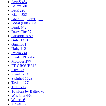
AvtoS
464
Baltex
501
Berg
220
Bizon
252
BMS Engineering
22
Bosal (Oris)
668
Brink
642
Draw-Tite
57
FarkopRos
50
Galia
1313
Garant
61
Halty
112
Imiola
741
Leader Plus
452
Motodor
277
PT GROUP
318
Rival
23
Sheriff
252
Steinhof
1528
Tavials
127
TCC
505
TowRus by Baltex
76
Westfalia
433
Witter
16
ZinkaR
30