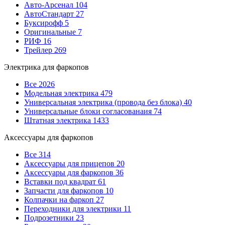
Авто-Арсенал
104
АвтоСтандарт
27
Буксирофф
5
Оригинальные
7
РИФ
16
Трейлер
269
Электрика для фаркопов
Все
2026
Модельная электрика
479
Универсальная электрика (провода без блока)
40
Универсальные блоки согласованаия
74
Штатная электрика
1433
Аксессуары для фаркопов
Все
314
Аксессуары для прицепов
20
Аксессуары для фаркопов
36
Вставки под квадрат
61
Запчасти для фаркопов
10
Колпачки на фаркоп
27
Переходники для электрики
11
Подрозетники
23